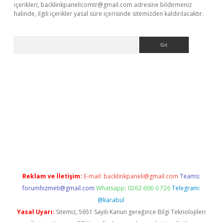
içerikleri,
backlinkpanelicomtr@gmail.com
adresine bildirmeniz
halinde, ilgili içerikler yasal süre içerisinde sitemizden kaldırılacaktır.
Arama
etci
Reklam ve İletişim:
E-mail:
backlinkpaneli@gmail.com
Teams:
forumhizmeti@gmail.com
Whatsapp: 0262 606 0 726
Telegram:
@karabul
Yasal Uyarı:
Sitemiz, 5651 Sayılı Kanun gereğince Bilgi Teknolojileri