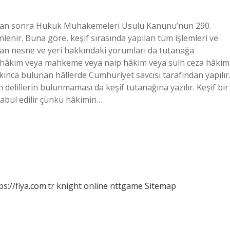
ıktan sonra Hukuk Muhakemeleri Usulü Kanunu’nun 290.
nlenir. Buna göre, keşif sırasında yapılan tüm işlemleri ve
unan nesne ve yeri hakkındaki yorumları da tutanağa
if, hâkim veya mahkeme veya naip hâkim veya sulh ceza hâkim
ınca bulunan hâllerde Cumhuriyet savcısı tarafından yapılır
 delillerin bulunmaması da keşif tutanağına yazılır. Keşif bir
k kabul edilir çünkü hâkimin…
ps://fiya.com.tr
knight online
nttgame
Sitemap