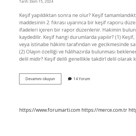
Tarih: Ekim 15, 2024
Keşif yapıldıktan sonra ne olur? Keşif tamamland
maddesinin 2. fıkrası uyarınca bir keşif raporu düze
ifadeleri içeren bir rapor düzenlenir. Hakimin bul
kaydedilir. Keşif hangi durumlarda yapılır? (1) Keş
veya istinabe hâkimi tarafından ve gecikmesinde sak
(2) Olayın özelliği ve hâlihazırda bulunması beklenen
delil midir? Keşif delili genellikle takdirî delil olara
Keşif
Devamını okuyun
14 Yorum
Etmek
Doğru
Mu
https://www.forumarti.com
https://merce.com.tr
htt