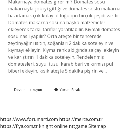
Makarnaya domates girer mi? Domates sosu
makarnayla çok iyi gittiği ve domates soslu makarna
hazırlamak çok kolay olduğu için birçok çeşidi vardır.
Domates makarna sosuna başka malzemeler
ekleyerek farklı tarifler yaratılabilir. Kıymalı domates
sosu nasıl yapılır? Orta ateşte bir tencerede
zeytinyağını ısıtın, soğanları 2 dakika soteleyin ve
kıymayı ekleyin. Kıyma renk aldığında salçayı ekleyin
ve karıştırın. 1 dakika soteleyin. Rendelenmiş
domatesleri, suyu, tuzu, karabiberi ve kırmızı pul
biberi ekleyin, kısık ateşte 5 dakika pişirin ve…
Kıymalı
Devamını okuyun
Yorum Bırak
Makarnaya
Domates
Konur
Mu
https://www.forumarti.com
https://merce.com.tr
https://fiya.com.tr
knight online
nttgame
Sitemap