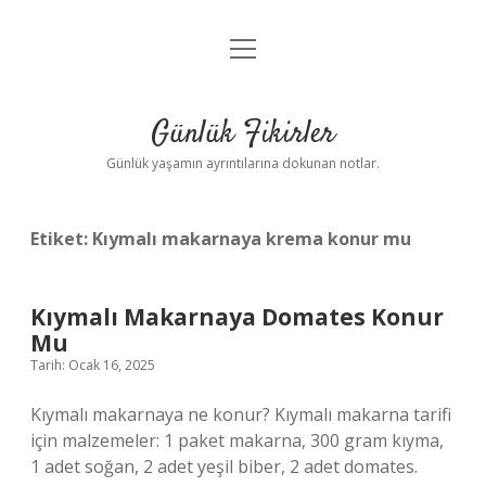
menüyü
Anasayfa
aç
Gizlilik Politikası
Günlük Fikirler
Yasal Uyarı
Günlük yaşamın ayrıntılarına dokunan notlar.
Hakkımızda
Etiket:
Kıymalı makarnaya krema konur mu
Kıymalı Makarnaya Domates Konur
Mu
Tarih: Ocak 16, 2025
Kıymalı makarnaya ne konur? Kıymalı makarna tarifi
için malzemeler: 1 paket makarna, 300 gram kıyma,
1 adet soğan, 2 adet yeşil biber, 2 adet domates.