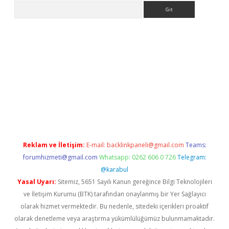
Arama
etci
Reklam ve İletişim:
E-mail:
backlinkpaneli@gmail.com
Teams:
forumhizmeti@gmail.com
Whatsapp: 0262 606 0 726
Telegram:
@karabul
Yasal Uyarı:
Sitemiz, 5651 Sayılı Kanun gereğince Bilgi Teknolojileri
ve İletişim Kurumu (BTK) tarafından onaylanmış bir Yer Sağlayıcı
olarak hizmet vermektedir. Bu nedenle, sitedeki içerikleri proaktif
olarak denetleme veya araştırma yükümlülüğümüz bulunmamaktadır.