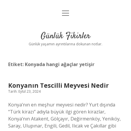
menüyü
Anasayfa
aç
Gizlilik Politikası
Günlük Fikirler
Yasal Uyarı
Günlük yaşamın ayrıntılarına dokunan notlar.
Hakkımızda
Etiket:
Konyada hangi ağaçlar yetişir
Konyanın Tescilli Meyvesi Nedir
Tarih: Eylül 23, 2024
Konya’nın en meşhur meyvesi nedir? Yurt dışında
“Türk kirazı” adıyla büyük ilgi gören kirazlar,
Konya’nın Atakent, Gölçayır, Değirmenköy, Yeniköy,
Saray, Ulupınar, Engili, Gedil, Ilıcak ve Çakıllar gibi