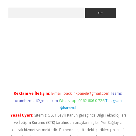
Arama
etci
Reklam ve İletişim:
E-mail:
backlinkpaneli@gmail.com
Teams:
forumhizmeti@gmail.com
Whatsapp: 0262 606 0 726
Telegram:
@karabul
Yasal Uyarı:
Sitemiz, 5651 Sayılı Kanun gereğince Bilgi Teknolojileri
ve İletişim Kurumu (BTK) tarafından onaylanmış bir Yer Sağlayıcı
olarak hizmet vermektedir. Bu nedenle, sitedeki içerikleri proaktif