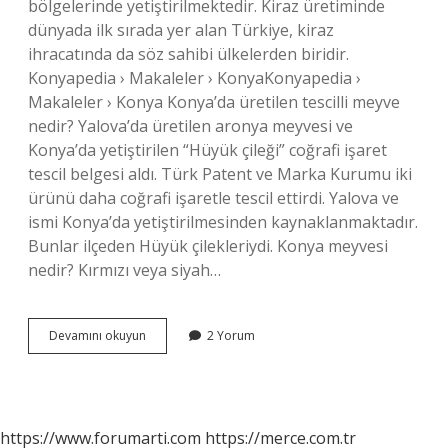
bölgelerinde yetiştirilmektedir. Kiraz üretiminde
dünyada ilk sırada yer alan Türkiye, kiraz
ihracatında da söz sahibi ülkelerden biridir.
Konyapedia › Makaleler › KonyaKonyapedia ›
Makaleler › Konya Konya’da üretilen tescilli meyve
nedir? Yalova’da üretilen aronya meyvesi ve
Konya’da yetiştirilen “Hüyük çileği” coğrafi işaret
tescil belgesi aldı. Türk Patent ve Marka Kurumu iki
ürünü daha coğrafi işaretle tescil ettirdi. Yalova ve
ismi Konya’da yetiştirilmesinden kaynaklanmaktadır.
Bunlar ilçeden Hüyük çilekleriydi. Konya meyvesi
nedir? Kırmızı veya siyah…
Konyanın
Devamını okuyun
2 Yorum
Tescilli
Meyvesi
Nedir
https://www.forumarti.com
https://merce.com.tr