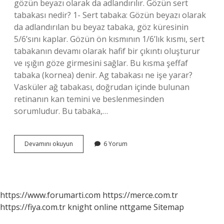
gözün beyazı olarak da adlandırılır. Gözün sert
tabakası nedir? 1- Sert tabaka: Gözün beyazı olarak
da adlandırılan bu beyaz tabaka, göz küresinin
5/6’sını kaplar. Gözün ön kısmının 1/6’lık kısmı, sert
tabakanın devamı olarak hafif bir çıkıntı oluşturur
ve ışığın göze girmesini sağlar. Bu kısma şeffaf
tabaka (kornea) denir. Ag tabakası ne işe yarar?
Vasküler ağ tabakası, doğrudan içinde bulunan
retinanın kan temini ve beslenmesinden
sorumludur. Bu tabaka,…
Sert
Devamını okuyun
6 Yorum
Tabaka
Nedir
https://www.forumarti.com
https://merce.com.tr
https://fiya.com.tr
knight online
nttgame
Sitemap