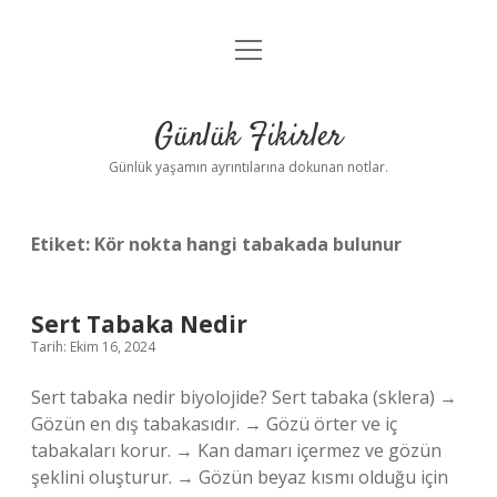
menüyü
Anasayfa
aç
Gizlilik Politikası
Günlük Fikirler
Yasal Uyarı
Günlük yaşamın ayrıntılarına dokunan notlar.
Hakkımızda
Etiket:
Kör nokta hangi tabakada bulunur
Sert Tabaka Nedir
Tarih: Ekim 16, 2024
Sert tabaka nedir biyolojide? Sert tabaka (sklera) →
Gözün en dış tabakasıdır. → Gözü örter ve iç
tabakaları korur. → Kan damarı içermez ve gözün
şeklini oluşturur. → Gözün beyaz kısmı olduğu için