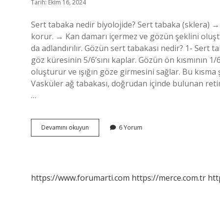
Tarih: Ekim 16, 2024
Sert tabaka nedir biyolojide? Sert tabaka (sklera) →
korur. → Kan damarı içermez ve gözün şeklini oluş
da adlandırılır. Gözün sert tabakası nedir? 1- Sert 
göz küresinin 5/6’sını kaplar. Gözün ön kısmının 1/6’
oluşturur ve ışığın göze girmesini sağlar. Bu kısma 
Vasküler ağ tabakası, doğrudan içinde bulunan ret
…
Sert
Devamını okuyun
6 Yorum
Tabaka
Nedir
https://www.forumarti.com
https://merce.com.tr
htt