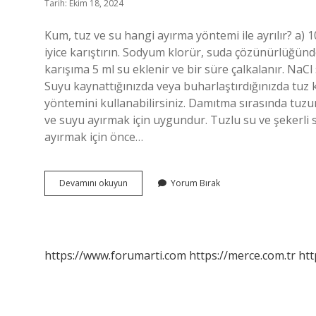
Tarih: Ekim 18, 2024
Kum, tuz ve su hangi ayırma yöntemi ile ayrılır? a) 1
iyice karıştırın. Sodyum klorür, suda çözünürlüğünde
karışıma 5 ml su eklenir ve bir süre çalkalanır. Na
Suyu kaynattığınızda veya buharlaştırdığınızda tuz k
yöntemini kullanabilirsiniz. Damıtma sırasında t
ve suyu ayırmak için uygundur. Tuzlu su ve şekerli su
ayırmak için önce…
Tuz
Devamını okuyun
Yorum Bırak
Ve
Su
Karışımı
Nasıl
Ayrılır
https://www.forumarti.com
https://merce.com.tr
htt