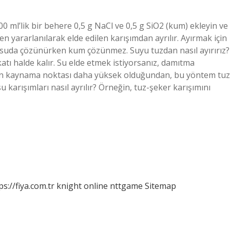
00 ml’lik bir behere 0,5 g NaCl ve 0,5 g SiO2 (kum) ekleyin ve
n yararlanılarak elde edilen karışımdan ayrılır. Ayırmak için
Cl suda çözünürken kum çözünmez. Suyu tuzdan nasıl ayırırız?
atı halde kalır. Su elde etmek istiyorsanız, damıtma
uzun kaynama noktası daha yüksek olduğundan, bu yöntem tuz
 karışımları nasıl ayrılır? Örneğin, tuz-şeker karışımını
ps://fiya.com.tr
knight online
nttgame
Sitemap