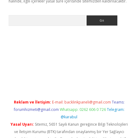
halinde, ilgili içerikler yasal süre içerisinde sitemizden kaldırılacaktır.
Arama
betci
Reklam ve İletişim:
E-mail:
backlinkpaneli@gmail.com
Teams:
forumhizmeti@gmail.com
Whatsapp: 0262 606 0 726
Telegram:
@karabul
Yasal Uyarı:
Sitemiz, 5651 Sayılı Kanun gereğince Bilgi Teknolojileri
ve İletişim Kurumu (BTK) tarafından onaylanmış bir Yer Sağlayıcı