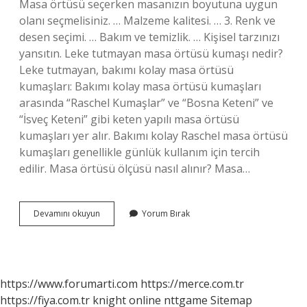
Masa örtüsü seçerken masanızın boyutuna uygun
olanı seçmelisiniz. … Malzeme kalitesi. … 3. Renk ve
desen seçimi. … Bakım ve temizlik. … Kişisel tarzınızı
yansıtın. Leke tutmayan masa örtüsü kumaşı nedir?
Leke tutmayan, bakımı kolay masa örtüsü
kumaşları: Bakımı kolay masa örtüsü kumaşları
arasında “Raschel Kumaşlar” ve “Bosna Keteni” ve
“İsveç Keteni” gibi keten yapılı masa örtüsü
kumaşları yer alır. Bakımı kolay Raschel masa örtüsü
kumaşları genellikle günlük kullanım için tercih
edilir. Masa örtüsü ölçüsü nasıl alınır? Masa…
Masa
Devamını okuyun
Yorum Bırak
Örtüsü
Nasıl
Seçilir
https://www.forumarti.com
https://merce.com.tr
https://fiya.com.tr
knight online
nttgame
Sitemap