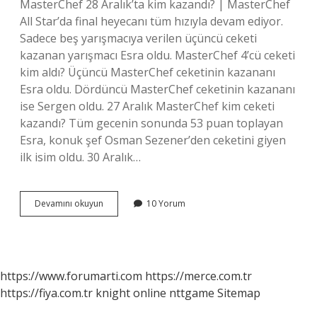
MasterChef 28 Aralık’ta kim kazandı? | MasterChef
All Star’da final heyecanı tüm hızıyla devam ediyor.
Sadece beş yarışmacıya verilen üçüncü ceketi
kazanan yarışmacı Esra oldu. MasterChef 4’cü ceketi
kim aldı? Üçüncü MasterChef ceketinin kazananı
Esra oldu. Dördüncü MasterChef ceketinin kazananı
ise Sergen oldu. 27 Aralık MasterChef kim ceketi
kazandı? Tüm gecenin sonunda 53 puan toplayan
Esra, konuk şef Osman Sezener’den ceketini giyen
ilk isim oldu. 30 Aralık…
Masterchef
Devamını okuyun
10 Yorum
Ceketi
Kim
Aldı
28
Aralık
https://www.forumarti.com
https://merce.com.tr
https://fiya.com.tr
knight online
nttgame
Sitemap