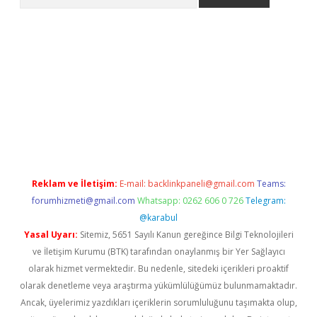
betci
Reklam ve İletişim:
E-mail:
backlinkpaneli@gmail.com
Teams:
forumhizmeti@gmail.com
Whatsapp: 0262 606 0 726
Telegram:
@karabul
Yasal Uyarı:
Sitemiz, 5651 Sayılı Kanun gereğince Bilgi Teknolojileri
ve İletişim Kurumu (BTK) tarafından onaylanmış bir Yer Sağlayıcı
olarak hizmet vermektedir. Bu nedenle, sitedeki içerikleri proaktif
olarak denetleme veya araştırma yükümlülüğümüz bulunmamaktadır.
Ancak, üyelerimiz yazdıkları içeriklerin sorumluluğunu taşımakta olup,