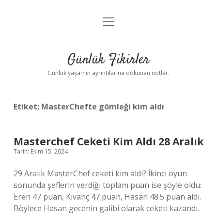
menüyü
Anasayfa
aç
Gizlilik Politikası
Günlük Fikirler
Yasal Uyarı
Günlük yaşamın ayrıntılarına dokunan notlar.
Hakkımızda
Etiket:
MasterChefte gömleği kim aldı
Masterchef Ceketi Kim Aldı 28 Aralık
Tarih: Ekim 15, 2024
29 Aralık MasterChef ceketi kim aldı? İkinci oyun
sonunda şeflerin verdiği toplam puan ise şöyle oldu:
Eren 47 puan, Kıvanç 47 puan, Hasan 48.5 puan aldı.
Böylece Hasan gecenin galibi olarak ceketi kazandı.