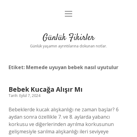
menüyü
Anasayfa
aç
Gizlilik Politikası
Günlük Fikirler
Yasal Uyarı
Günlük yaşamın ayrıntılarına dokunan notlar.
Hakkımızda
Etiket:
Memede uyuyan bebek nasıl uyutulur
Bebek Kucağa Alışır Mı
Tarih: Eylül 7, 2024
Bebeklerde kucak alışkanlığı ne zaman başlar? 6
aydan sonra özellikle 7. ve 8. aylarda yabancı
korkusu ve diğerlerinden ayrılma korkusunun
gelişmesiyle sarılma alışkanlığı ileri seviyeye