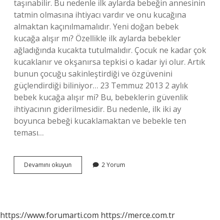
taşınabilir. Bu nedenle ilk aylarda bebeğin annesinin
tatmin olmasına ihtiyacı vardır ve onu kucağına
almaktan kaçınılmamalıdır. Yeni doğan bebek
kucağa alışır mı? Özellikle ilk aylarda bebekler
ağladığında kucakta tutulmalıdır. Çocuk ne kadar çok
kucaklanır ve okşanırsa tepkisi o kadar iyi olur. Artık
bunun çocuğu sakinleştirdiği ve özgüvenini
güçlendirdiği biliniyor… 23 Temmuz 2013 2 aylık
bebek kucağa alışır mi? Bu, bebeklerin güvenlik
ihtiyacının giderilmesidir. Bu nedenle, ilk iki ay
boyunca bebeği kucaklamaktan ve bebekle ten
teması…
Bebek
Devamını okuyun
2 Yorum
Kucağa
Alışır
Mı
https://www.forumarti.com
https://merce.com.tr