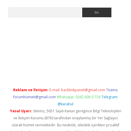
Arama
tci
Reklam ve İletişim:
E-mail:
backlinkpaneli@gmail.com
Teams:
forumhizmeti@gmail.com
Whatsapp: 0262 606 0 726
Telegram:
@karabul
Yasal Uyarı:
Sitemiz, 5651 Sayılı Kanun gereğince Bilgi Teknolojileri
ve İletişim Kurumu (BTK) tarafından onaylanmış bir Yer Sağlayıcı
olarak hizmet vermektedir. Bu nedenle, sitedeki içerikleri proaktif