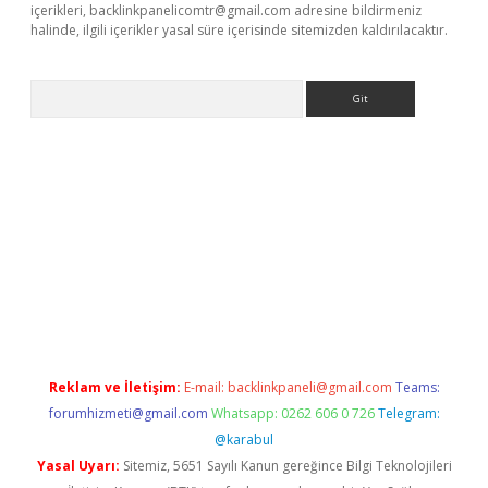
içerikleri,
backlinkpanelicomtr@gmail.com
adresine bildirmeniz
halinde, ilgili içerikler yasal süre içerisinde sitemizden kaldırılacaktır.
Arama
etci
Reklam ve İletişim:
E-mail:
backlinkpaneli@gmail.com
Teams:
forumhizmeti@gmail.com
Whatsapp: 0262 606 0 726
Telegram:
@karabul
Yasal Uyarı:
Sitemiz, 5651 Sayılı Kanun gereğince Bilgi Teknolojileri