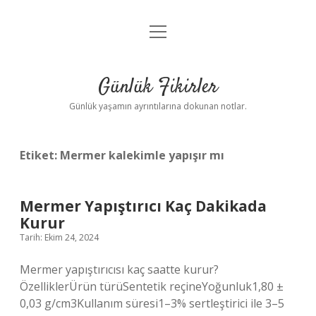
menüyü
Anasayfa
aç
Gizlilik Politikası
Günlük Fikirler
Yasal Uyarı
Günlük yaşamın ayrıntılarına dokunan notlar.
Hakkımızda
Etiket:
Mermer kalekimle yapışır mı
Mermer Yapıştırıcı Kaç Dakikada
Kurur
Tarih: Ekim 24, 2024
Mermer yapıştırıcısı kaç saatte kurur?
ÖzelliklerÜrün türüSentetik reçineYoğunluk1,80 ±
0,03 g/cm3Kullanım süresi1–3% sertleştirici ile 3–5