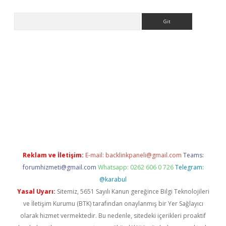
Arama
etci
Reklam ve İletişim:
E-mail:
backlinkpaneli@gmail.com
Teams:
forumhizmeti@gmail.com
Whatsapp: 0262 606 0 726
Telegram:
@karabul
Yasal Uyarı:
Sitemiz, 5651 Sayılı Kanun gereğince Bilgi Teknolojileri
ve İletişim Kurumu (BTK) tarafından onaylanmış bir Yer Sağlayıcı
olarak hizmet vermektedir. Bu nedenle, sitedeki içerikleri proaktif