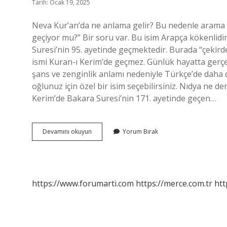
Tarih: Ocak 19, 2025
Neva Kur’an’da ne anlama gelir? Bu nedenle arama 
geçiyor mu?” Bir soru var. Bu isim Arapça kökenlidi
Suresi’nin 95. ayetinde geçmektedir. Burada “çeki
ismi Kuran-ı Kerim’de geçmez. Günlük hayatta gerçe
şans ve zenginlik anlamı nedeniyle Türkçe’de daha 
oğlunuz için özel bir isim seçebilirsiniz. Nıdya ne 
Kerim’de Bakara Suresi’nin 171. ayetinde geçen…
Neveda
Devamını okuyun
Yorum Bırak
Ne
Demek
https://www.forumarti.com
https://merce.com.tr
htt