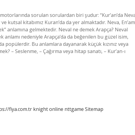
motorlarında sorulan sorulardan biri şudur: “Kur’an’da Nev
r ve kutsal kitabımız Kuran’da da yer almaktadır. Neva, En’am
rdek” anlamına gelmektedir. Neval ne demek Arapça? Neval
k anlamı nedeniyle Arapça’da da beğenilen bu güzel isim,
da popülerdir. Bu anlamlara dayanarak küçük kızınız veya
demek? – Seslenme, – Çağırma veya hitap sanatı, – Kur’an-ı
ps://fiya.com.tr
knight online
nttgame
Sitemap