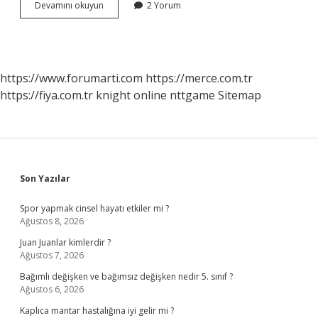
Konseptüalizm
Devamını okuyun
2 Yorum
Yaklaşımı
Hangi
Filozof
https://www.forumarti.com
https://merce.com.tr
https://fiya.com.tr
knight online
nttgame
Sitemap
Sidebar
Son Yazılar
Spor yapmak cinsel hayatı etkiler mi ?
Ağustos 8, 2026
Juan Juanlar kimlerdir ?
Ağustos 7, 2026
Bağımlı değişken ve bağımsız değişken nedir 5. sınıf ?
Ağustos 6, 2026
Kaplıca mantar hastalığına iyi gelir mi ?