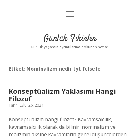
menüyü
Anasayfa
aç
Gizlilik Politikası
Günlük Fikirler
Yasal Uyarı
Günlük yaşamın ayrıntılarına dokunan notlar.
Hakkımızda
Etiket:
Nominalizm nedir tyt felsefe
Konseptüalizm Yaklaşımı Hangi
Filozof
Tarih: Eylül 26, 2024
Konseptualizm hangi filozof? Kavramsalcılık,
kavramsalcılık olarak da bilinir, nominalizm ve
realizmin aksine kavramların genel düşüncelerden