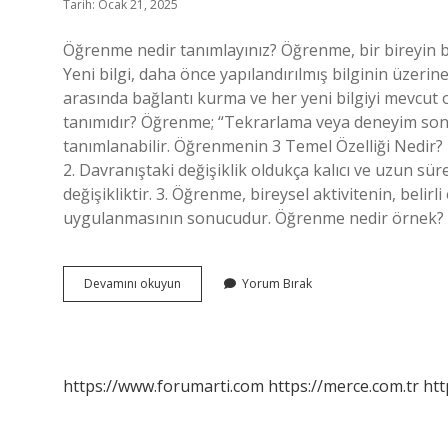
Tarih: Ocak 21, 2025
Öğrenme nedir tanımlayınız? Öğrenme, bir bireyin bi
Yeni bilgi, daha önce yapılandırılmış bilginin üzerin
arasında bağlantı kurma ve her yeni bilgiyi mevcut
tanımıdır? Öğrenme; “Tekrarlama veya deneyim sonuc
tanımlanabilir. Öğrenmenin 3 Temel Özelliği Nedir? 
2. Davranıştaki değişiklik oldukça kalıcı ve uzun sür
değişikliktir. 3. Öğrenme, bireysel aktivitenin, belir
uygulanmasının sonucudur. Öğrenme nedir örnek
Öğrenme
Devamını okuyun
Yorum Bırak
Nasıl
Tanımlanır
https://www.forumarti.com
https://merce.com.tr
htt