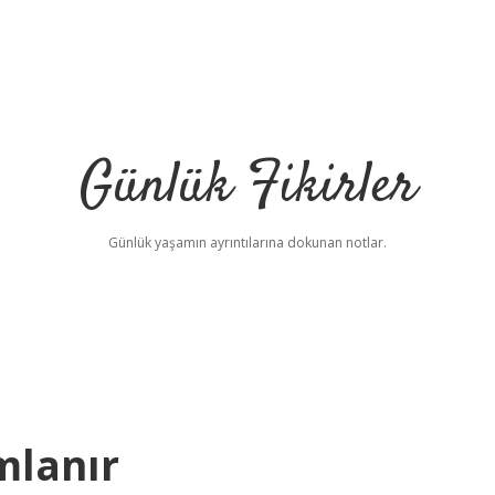
Günlük Fikirler
Günlük yaşamın ayrıntılarına dokunan notlar.
mlanır