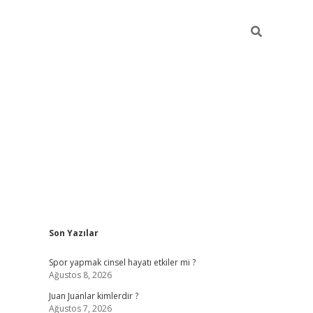
Sidebar
Son Yazılar
betci
Spor yapmak cinsel hayatı etkiler mi ?
Ağustos 8, 2026
Juan Juanlar kimlerdir ?
Ağustos 7, 2026