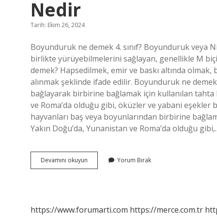
Nedir
Tarih: Ekim 26, 2024
Boyunduruk ne demek 4. sınıf? Boyunduruk veya Nir
birlikte yürüyebilmelerini sağlayan, genellikle M b
demek? Hapsedilmek, emir ve baskı altında olmak, 
alınmak şeklinde ifade edilir. Boyunduruk ne deme
bağlayarak birbirine bağlamak için kullanılan tahta
ve Roma’da olduğu gibi, öküzler ve yabani eşekler
hayvanları baş veya boyunlarından birbirine bağlama
Yakın Doğu’da, Yunanistan ve Roma’da olduğu gibi,
Boyundurmak
Devamını okuyun
Yorum Bırak
Kelimesinin
Sözlük
Anlamı
Nedir
https://www.forumarti.com
https://merce.com.tr
htt