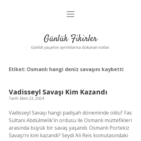
menüyü
Anasayfa
aç
Gizlilik Politikası
Günlük Fikirler
Yasal Uyarı
Günlük yaşamın ayrıntılarına dokunan notlar.
Hakkımızda
Etiket:
Osmanlı hangi deniz savaşını kaybetti
Vadisseyl Savaşı Kim Kazandı
Tarih: Ekim 23, 2024
Vadisseyl Savaşı hangi padişah döneminde oldu? Fas
Sultanı Abdülmelik’in ordusu ile Osmanlı müttefikleri
arasında büyük bir savaş yaşandı. Osmanlı Portekiz
Savaşı’nı kim kazandı? Seydi Ali Reis komutasındaki