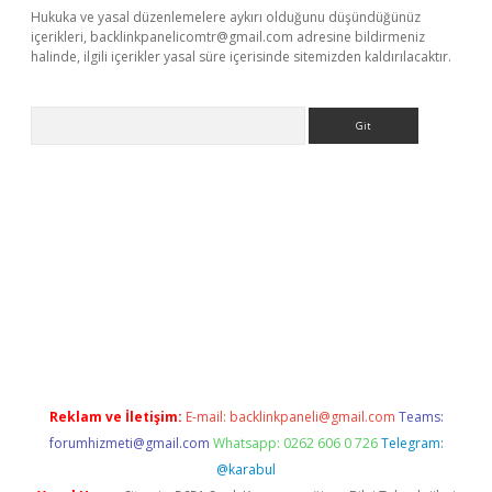
Hukuka ve yasal düzenlemelere aykırı olduğunu düşündüğünüz
içerikleri,
backlinkpanelicomtr@gmail.com
adresine bildirmeniz
halinde, ilgili içerikler yasal süre içerisinde sitemizden kaldırılacaktır.
Arama
etci
Reklam ve İletişim:
E-mail:
backlinkpaneli@gmail.com
Teams:
forumhizmeti@gmail.com
Whatsapp: 0262 606 0 726
Telegram:
@karabul