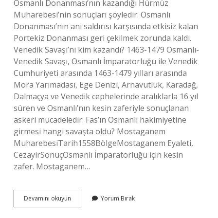
Osmanlı Donanması’nın kazandığı Hürmüz
Muharebesi’nin sonuçları şöyledir: Osmanlı
Donanması’nın ani saldırısı karşısında etkisiz kalan
Portekiz Donanması geri çekilmek zorunda kaldı.
Venedik Savaşı’nı kim kazandı? 1463-1479 Osmanlı-
Venedik Savaşı, Osmanlı İmparatorluğu ile Venedik
Cumhuriyeti arasında 1463-1479 yılları arasında
Mora Yarımadası, Ege Denizi, Arnavutluk, Karadağ,
Dalmaçya ve Venedik cephelerinde aralıklarla 16 yıl
süren ve Osmanlı’nın kesin zaferiyle sonuçlanan
askeri mücadeledir. Fas’ın Osmanlı hakimiyetine
girmesi hangi savaşta oldu? Mostaganem
MuharebesiTarih1558BölgeMostaganem Eyaleti,
CezayirSonuçOsmanlı İmparatorluğu için kesin
zafer. Mostaganem…
Vadisseyl
Devamını okuyun
Yorum Bırak
Savaşı
Kim