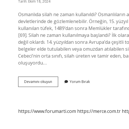
Tarih: Ekim 18, 2024
Osmanlıda silah ne zaman kullanıldı? Osmanlıların at
devletlerinde de gözlemlenebilir. Örneğin, 15. yüzyı
kullanılan tüfek, 1489’dan sonra Memlükler tarafın
[69]. Silah ne zaman kullanılmaya başlandı? İlk olara
değil oklardı. 14. yüzyıldan sonra Avrupa’da çeşitli 
belgeler elde tutulabilen veya omuzdan atılabilen s
Cebeci’nin orta sınıfı, silah üreten ve tamir eden, b
oluşuyordu.…
Osmanlı
Devamını okuyun
Yorum Bırak
Ne
Zaman
Silah
Kullanmaya
Başladı
https://www.forumarti.com
https://merce.com.tr
htt