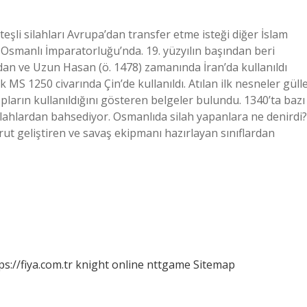
eşli silahları Avrupa’dan transfer etme isteği diğer İslam
l Osmanlı İmparatorluğu’nda. 19. yüzyılın başından beri
dan ve Uzun Hasan (ö. 1478) zamanında İran’da kullanıldı
k MS 1250 civarında Çin’de kullanıldı. Atılan ilk nesneler güll
topların kullanıldığını gösteren belgeler bulundu. 1340’ta bazı
ilahlardan bahsediyor. Osmanlıda silah yapanlara ne denirdi?
arut geliştiren ve savaş ekipmanı hazırlayan sınıflardan
ps://fiya.com.tr
knight online
nttgame
Sitemap