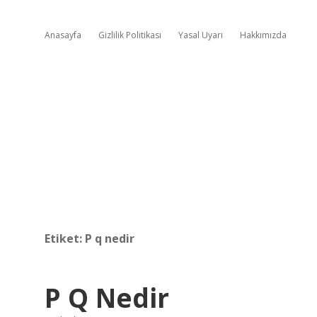
Anasayfa
Gizlilik Politikası
Yasal Uyarı
Hakkımızda
Etiket:
P q nedir
P Q Nedir