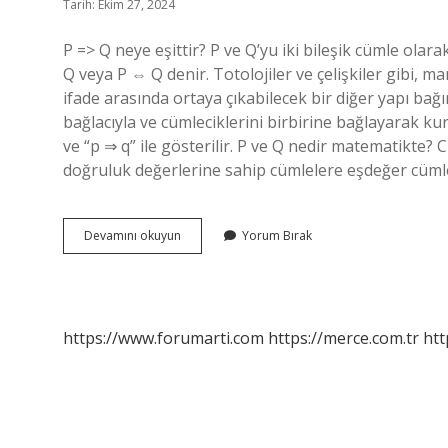
Tarih: Ekim 27, 2024
P => Q neye eşittir? P ve Q’yu iki bileşik cümle ola
Q veya P ⇔ Q denir. Totolojiler ve çelişkiler gibi, m
ifade arasında ortaya çıkabilecek bir diğer yapı bağım
bağlacıyla ve cümleciklerini birbirine bağlayarak ku
ve “p ⇒ q” ile gösterilir. P ve Q nedir matematikte?
doğruluk değerlerine sahip cümlelere eşdeğer cümle
P
Devamını okuyun
Yorum Bırak
Q
Nedir
https://www.forumarti.com
https://merce.com.tr
htt