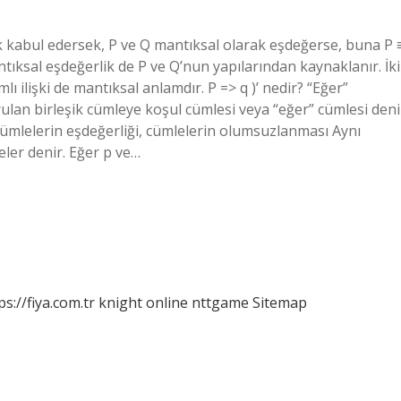
rak kabul edersek, P ve Q mantıksal olarak eşdeğerse, buna P 
antıksal eşdeğerlik de P ve Q’nun yapılarından kaynaklanır. İki
lı ilişki de mantıksal anlamdır. P => q )’ nedir? “Eğer”
rulan birleşik cümleye koşul cümlesi veya “eğer” cümlesi deni
 Cümlelerin eşdeğerliği, cümlelerin olumsuzlanması Aynı
ler denir. Eğer p ve…
ps://fiya.com.tr
knight online
nttgame
Sitemap