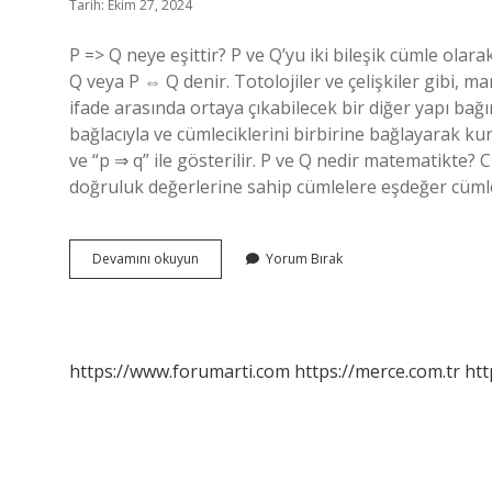
Tarih: Ekim 27, 2024
P => Q neye eşittir? P ve Q’yu iki bileşik cümle ola
Q veya P ⇔ Q denir. Totolojiler ve çelişkiler gibi, m
ifade arasında ortaya çıkabilecek bir diğer yapı bağım
bağlacıyla ve cümleciklerini birbirine bağlayarak ku
ve “p ⇒ q” ile gösterilir. P ve Q nedir matematikte?
doğruluk değerlerine sahip cümlelere eşdeğer cümle
P
Devamını okuyun
Yorum Bırak
Q
Nedir
https://www.forumarti.com
https://merce.com.tr
htt