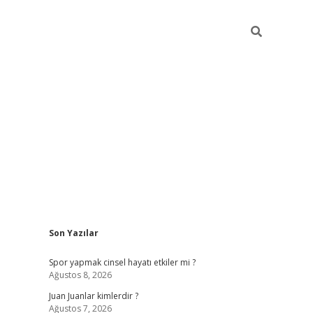
Sidebar
Son Yazılar
betci
Spor yapmak cinsel hayatı etkiler mi ?
Ağustos 8, 2026
Juan Juanlar kimlerdir ?
Ağustos 7, 2026