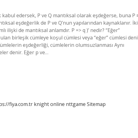
rak kabul edersek, P ve Q mantıksal olarak eşdeğerse, buna P 
antıksal eşdeğerlik de P ve Q’nun yapılarından kaynaklanır. İki
lı ilişki de mantıksal anlamdır. P => q )’ nedir? “Eğer”
rulan birleşik cümleye koşul cümlesi veya “eğer” cümlesi deni
 Cümlelerin eşdeğerliği, cümlelerin olumsuzlanması Aynı
ler denir. Eğer p ve…
ps://fiya.com.tr
knight online
nttgame
Sitemap