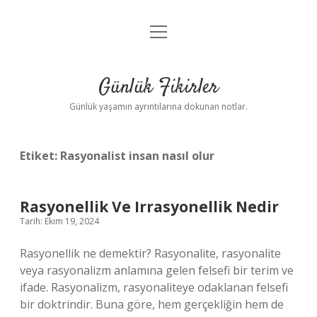
menüyü
Anasayfa
aç
Gizlilik Politikası
Günlük Fikirler
Yasal Uyarı
Günlük yaşamın ayrıntılarına dokunan notlar.
Hakkımızda
Etiket:
Rasyonalist insan nasıl olur
Rasyonellik Ve Irrasyonellik Nedir
Tarih: Ekim 19, 2024
Rasyonellik ne demektir? Rasyonalite, rasyonalite
veya rasyonalizm anlamına gelen felsefi bir terim ve
ifade. Rasyonalizm, rasyonaliteye odaklanan felsefi
bir doktrindir. Buna göre, hem gerçekliğin hem de