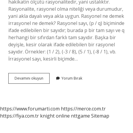
hakikatin ölçütü rasyonalitedir, yani ustalıktır.
Rasyonalite, rasyonel olma niteliği veya durumudur,
yani akla dayalı veya akla uygun. Rasyonel ne demek
irrasyonel ne demek? Rasyonel sayı, (p / q) biçiminde
ifade edilebilen bir sayıdır; burada p bir tam sayı ve q
herhangi bir sıfırdan farklı tam sayıdır. Başka bir
deyişle, kesir olarak ifade edilebilen bir rasyonel
sayıdır. Örnekler: (1 / 2), (-3 / 8), (5 / 1), (-8 / 1), vb.
İrrasyonel sayı, kesirli biçimde…
Rasyonellik
Devamını okuyun
Yorum Bırak
Ve
Irrasyonellik
Nedir
https://www.forumarti.com
https://merce.com.tr
https://fiya.com.tr
knight online
nttgame
Sitemap