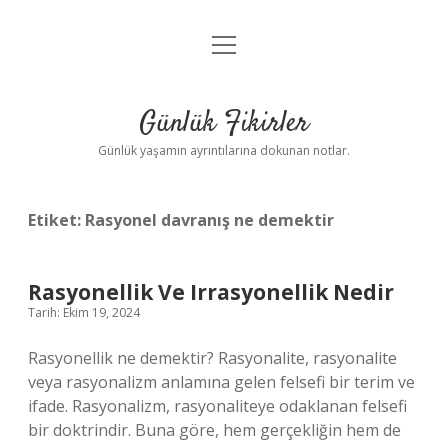
menüyü
Anasayfa
aç
Gizlilik Politikası
Günlük Fikirler
Yasal Uyarı
Günlük yaşamın ayrıntılarına dokunan notlar.
Hakkımızda
Etiket:
Rasyonel davranış ne demektir
Rasyonellik Ve Irrasyonellik Nedir
Tarih: Ekim 19, 2024
Rasyonellik ne demektir? Rasyonalite, rasyonalite
veya rasyonalizm anlamına gelen felsefi bir terim ve
ifade. Rasyonalizm, rasyonaliteye odaklanan felsefi
bir doktrindir. Buna göre, hem gerçekliğin hem de