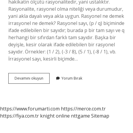
hakikatin ölçütü rasyonalitedir, yani ustalıktır.
Rasyonalite, rasyonel olma niteliği veya durumudur,
yani akla dayalı veya akla uygun. Rasyonel ne demek
irrasyonel ne demek? Rasyonel sayı, (p / q) biçiminde
ifade edilebilen bir sayıdır; burada p bir tam sayı ve q
herhangi bir sıfırdan farklı tam sayıdır. Başka bir
deyişle, kesir olarak ifade edilebilen bir rasyonel
sayıdır. Örnekler: (1 / 2), (-3 / 8), (5 / 1), (-8 / 1), vb.
İrrasyonel sayı, kesirli biçimde…
Rasyonellik
Devamını okuyun
Yorum Bırak
Ve
Irrasyonellik
Nedir
https://www.forumarti.com
https://merce.com.tr
https://fiya.com.tr
knight online
nttgame
Sitemap