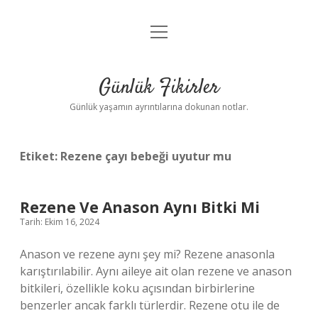
menüyü
Anasayfa
aç
Gizlilik Politikası
Günlük Fikirler
Yasal Uyarı
Günlük yaşamın ayrıntılarına dokunan notlar.
Hakkımızda
Etiket:
Rezene çayı bebeği uyutur mu
Rezene Ve Anason Aynı Bitki Mi
Tarih: Ekim 16, 2024
Anason ve rezene aynı şey mi? Rezene anasonla
karıştırılabilir. Aynı aileye ait olan rezene ve anason
bitkileri, özellikle koku açısından birbirlerine
benzerler ancak farklı türlerdir. Rezene otu ile de