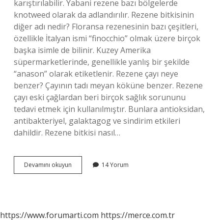
karıştırılabilir. Yabani rezene bazı bölgelerde
knotweed olarak da adlandırılır. Rezene bitkisinin
diğer adı nedir? Floransa rezenesinin bazı çeşitleri,
özellikle İtalyan ismi “finocchio” olmak üzere birçok
başka isimle de bilinir. Kuzey Amerika
süpermarketlerinde, genellikle yanlış bir şekilde
“anason” olarak etiketlenir. Rezene çayı neye
benzer? Çayının tadı meyan köküne benzer. Rezene
çayı eski çağlardan beri birçok sağlık sorununu
tedavi etmek için kullanılmıştır. Bunlara antioksidan,
antibakteriyel, galaktagog ve sindirim etkileri
dahildir. Rezene bitkisi nasıl…
Rezene
Devamını okuyun
14 Yorum
Ve
Anason
Aynı
Bitki
Mi
https://www.forumarti.com
https://merce.com.tr