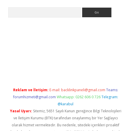
Arama
etci
Reklam ve İletişim:
E-mail:
backlinkpaneli@gmail.com
Teams:
forumhizmeti@gmail.com
Whatsapp: 0262 606 0 726
Telegram:
@karabul
Yasal Uyarı:
Sitemiz, 5651 Sayılı Kanun gereğince Bilgi Teknolojileri
ve İletişim Kurumu (BTK) tarafından onaylanmış bir Yer Sağlayıcı
olarak hizmet vermektedir. Bu nedenle, sitedeki içerikleri proaktif