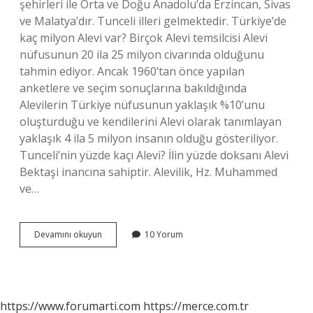
şehirleri ile Orta ve Doğu Anadolu’da Erzincan, Sivas
ve Malatya’dır. Tunceli illeri gelmektedir. Türkiye’de
kaç milyon Alevi var? Birçok Alevi temsilcisi Alevi
nüfusunun 20 ila 25 milyon civarında olduğunu
tahmin ediyor. Ancak 1960’tan önce yapılan
anketlere ve seçim sonuçlarına bakıldığında
Alevilerin Türkiye nüfusunun yaklaşık %10’unu
oluşturduğu ve kendilerini Alevi olarak tanımlayan
yaklaşık 4 ila 5 milyon insanın olduğu gösteriliyor.
Tunceli’nin yüzde kaçı Alevi? İlin yüzde doksanı Alevi
Bektaşi inancına sahiptir. Alevilik, Hz. Muhammed
ve…
Türkiyede
Devamını okuyun
10 Yorum
Kaç
Tane
Alevi
Köyü
Var
https://www.forumarti.com
https://merce.com.tr