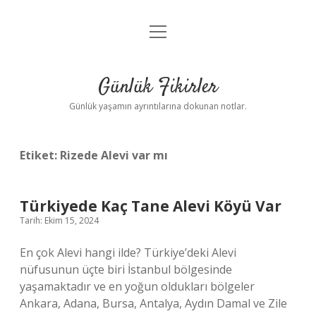
menüyü
Anasayfa
aç
Gizlilik Politikası
Günlük Fikirler
Yasal Uyarı
Günlük yaşamın ayrıntılarına dokunan notlar.
Hakkımızda
Etiket:
Rizede Alevi var mı
Türkiyede Kaç Tane Alevi Köyü Var
Tarih: Ekim 15, 2024
En çok Alevi hangi ilde? Türkiye’deki Alevi
nüfusunun üçte biri İstanbul bölgesinde
yaşamaktadır ve en yoğun oldukları bölgeler
Ankara, Adana, Bursa, Antalya, Aydın Damal ve Zile