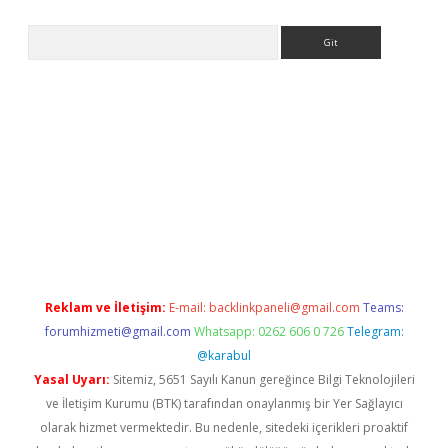
Arama
tci
Reklam ve İletişim:
E-mail:
backlinkpaneli@gmail.com
Teams:
forumhizmeti@gmail.com
Whatsapp: 0262 606 0 726
Telegram:
@karabul
Yasal Uyarı:
Sitemiz, 5651 Sayılı Kanun gereğince Bilgi Teknolojileri
ve İletişim Kurumu (BTK) tarafından onaylanmış bir Yer Sağlayıcı
olarak hizmet vermektedir. Bu nedenle, sitedeki içerikleri proaktif