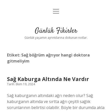
menüyü
Anasayfa
aç
Gizlilik Politikası
Günlük Fikirler
Yasal Uyarı
Günlük yaşamın ayrıntılarına dokunan notlar.
Hakkımızda
Etiket:
Sağ böğrüm ağrıyor hangi doktora
gitmeliyim
Sağ Kaburga Altında Ne Vardır
Tarih: Ekim 19, 2024
Sağ kaburganın altındaki ağrı neden olur? Sağ
kaburganın altında ve sırtta ağrı çeşitli sağlık
sorunlarının belirtisi olabilir. Böyle bir durumda akla