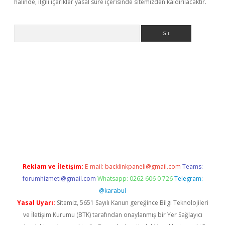
halinde, ilgili içerikler yasal süre içerisinde sitemizden kaldırılacaktır.
Arama
etci
Reklam ve İletişim:
E-mail:
backlinkpaneli@gmail.com
Teams:
forumhizmeti@gmail.com
Whatsapp: 0262 606 0 726
Telegram:
@karabul
Yasal Uyarı:
Sitemiz, 5651 Sayılı Kanun gereğince Bilgi Teknolojileri
ve İletişim Kurumu (BTK) tarafından onaylanmış bir Yer Sağlayıcı