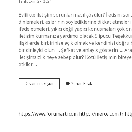
Tarih: Ekim 27, 2024
Evlilikte iletişim sorunları nasıl çözülür? İletişim s
dinlemeleri, eşlerinin söylediklerine dikkat etmeler
ifade etmeleri, yıkıcı değil yapıcı konuşmaları çok önem
iletişim kurmanıza yardımcı olacak 5 ipucu Teşekkü
ilişkilerde birbirinize açık olmak ve kendinizi doğr
bir dinleyici olun. … Şefkat ve anlayış gösterin. … A
İletişimsizlik neye sebep olur? Kötü iletişimin bire
etkiler.…
Ilişkideki
Devamını okuyun
Yorum Bırak
Iletişimsizlik
Nasıl
Çözülür
https://www.forumarti.com
https://merce.com.tr
htt