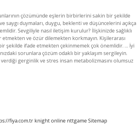
orunlarının çözümünde eşlerin birbirlerini sakin bir şekilde
i ve saygı duymaları, duygu, beklenti ve düşüncelerini açıkça
lidir. Sevgiliyle nasıl iletişim kurulur? İlişkinizde sağlıklı
r etmekten ve özür dilemekten korkmayın. Kişilerarası
u bir şekilde ifade etmekten çekinmemek çok önemlidir. … İyi
ranızdaki sorunlara çözüm odaklı bir yaklaşım sergileyin.
ye verdiği gerginlik ve stres insan metabolizmasını olumsuz
ps://fiya.com.tr
knight online
nttgame
Sitemap