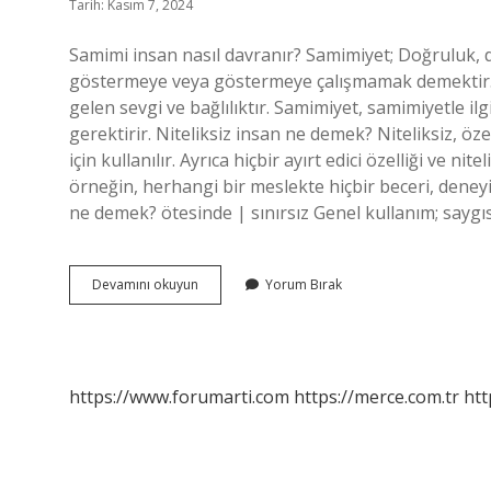
Tarih: Kasım 7, 2024
Samimi insan nasıl davranır? Samimiyet; Doğruluk, 
göstermeye veya göstermeye çalışmamak demektir.
gelen sevgi ve bağlılıktır. Samimiyet, samimiyetle ilg
gerektirir. Niteliksiz insan ne demek? Niteliksiz, ö
için kullanılır. Ayrıca hiçbir ayırt edici özelliği ve ni
örneğin, herhangi bir meslekte hiçbir beceri, deneyi
ne demek? ötesinde | sınırsız Genel kullanım; saygısız
Samimiyetsiz
Devamını okuyun
Yorum Bırak
Insan
Ne
Demek
https://www.forumarti.com
https://merce.com.tr
htt