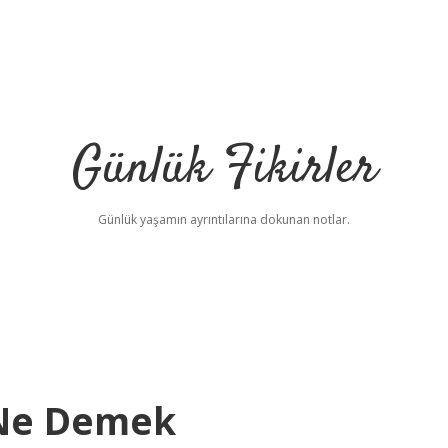
Günlük Fikirler
Günlük yaşamın ayrıntılarına dokunan notlar.
 Ne Demek