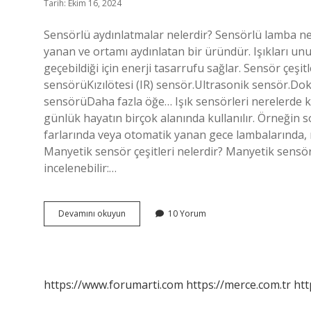
Tarih: Ekim 16, 2024
Sensörlü aydınlatmalar nelerdir? Sensörlü lamba ned
yanan ve ortamı aydınlatan bir üründür. Işıkları u
geçebildiği için enerji tasarrufu sağlar. Sensör çeşit
sensörüKızılötesi (IR) sensör.Ultrasonik sensör.D
sensörüDaha fazla öğe… Işık sensörleri nerelerde ku
günlük hayatın birçok alanında kullanılır. Örneğin 
farlarında veya otomatik yanan gece lambalarında, ış
Manyetik sensör çeşitleri nelerdir? Manyetik sensör
incelenebilir:…
Aydınlatmada
Devamını okuyun
10 Yorum
Kullanılan
Sensörler
Nelerdir
https://www.forumarti.com
https://merce.com.tr
htt