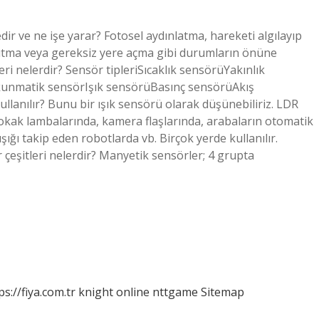
ir ve ne işe yarar? Fotosel aydınlatma, hareketi algılayıp
nutma veya gereksiz yere açma gibi durumların önüne
leri nelerdir? Sensör tipleriSıcaklık sensörüYakınlık
okunmatik sensörIşık sensörüBasınç sensörüAkış
llanılır? Bunu bir ışık sensörü olarak düşünebiliriz. LDR
sokak lambalarında, kamera flaşlarında, arabaların otomatik
ığı takip eden robotlarda vb. Birçok yerde kullanılır.
 çeşitleri nelerdir? Manyetik sensörler; 4 grupta
ps://fiya.com.tr
knight online
nttgame
Sitemap