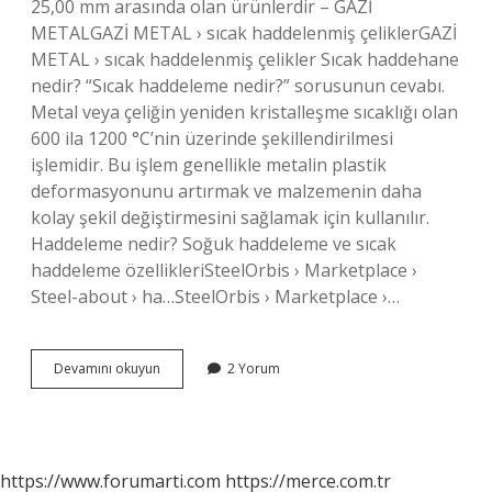
25,00 mm arasında olan ürünlerdir – GAZİ
METALGAZİ METAL › sıcak haddelenmiş çeliklerGAZİ
METAL › sıcak haddelenmiş çelikler Sıcak haddehane
nedir? “Sıcak haddeleme nedir?” sorusunun cevabı.
Metal veya çeliğin yeniden kristalleşme sıcaklığı olan
600 ila 1200 °C’nin üzerinde şekillendirilmesi
işlemidir. Bu işlem genellikle metalin plastik
deformasyonunu artırmak ve malzemenin daha
kolay şekil değiştirmesini sağlamak için kullanılır.
Haddeleme nedir? Soğuk haddeleme ve sıcak
haddeleme özellikleriSteelOrbis › Marketplace ›
Steel-about › ha…SteelOrbis › Marketplace ›…
Sıcak
Devamını okuyun
2 Yorum
Metal
Nedir
https://www.forumarti.com
https://merce.com.tr