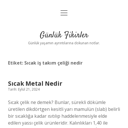
menüyü
Anasayfa
aç
Gizlilik Politikası
Günlük Fikirler
Yasal Uyarı
Günlük yaşamın ayrıntılarına dokunan notlar.
Hakkımızda
Etiket:
Sıcak iş takım çeliği nedir
Sıcak Metal Nedir
Tarih: Eylül 21, 2024
Sıcak çelik ne demek? Bunlar, sürekli dökümle
üretilen dikdörtgen kesitli yarı mamulün (slab) belirli
bir sıcaklığa kadar ısıtılıp haddelenmesiyle elde
edilen yassı çelik ürünleridir. Kalınlıkları 1,40 ile