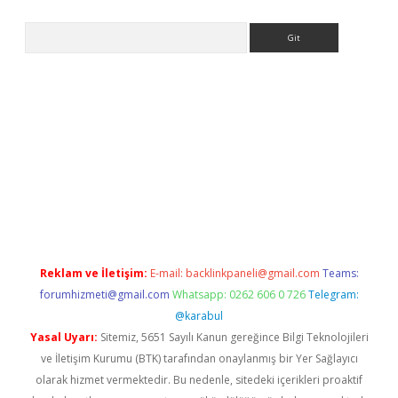
Arama
etci
Reklam ve İletişim:
E-mail:
backlinkpaneli@gmail.com
Teams:
forumhizmeti@gmail.com
Whatsapp: 0262 606 0 726
Telegram:
@karabul
Yasal Uyarı:
Sitemiz, 5651 Sayılı Kanun gereğince Bilgi Teknolojileri
ve İletişim Kurumu (BTK) tarafından onaylanmış bir Yer Sağlayıcı
olarak hizmet vermektedir. Bu nedenle, sitedeki içerikleri proaktif