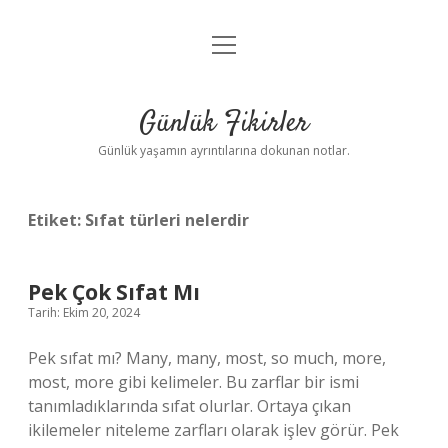
menüyü
Anasayfa
aç
Gizlilik Politikası
Günlük Fikirler
Yasal Uyarı
Günlük yaşamın ayrıntılarına dokunan notlar.
Hakkımızda
Etiket:
Sıfat türleri nelerdir
Pek Çok Sıfat Mı
Tarih: Ekim 20, 2024
Pek sıfat mı? Many, many, most, so much, more,
most, more gibi kelimeler. Bu zarflar bir ismi
tanımladıklarında sıfat olurlar. Ortaya çıkan
ikilemeler niteleme zarfları olarak işlev görür. Pek