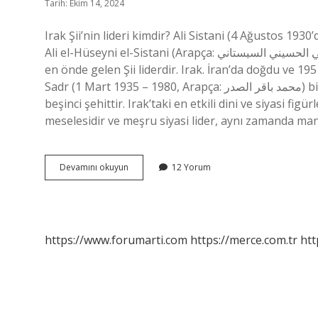
Tarih: Ekim 14, 2024
Irak Şii’nin lideri kimdir? Ali Sistani (4 Ağustos 19
Ali el-Hüseyni el-Sistani (Arapça: السيد علي الحسيني السيستاني, Farsça: سید علی ح سینی سیستانی), bölgede yaşayan
en önde gelen Şii liderdir. Irak. İran’da doğdu ve 1
Sadr (1 Mart 1935 – 1980, Arapça: محمد باقر الصدر) bir din adamı, Şii taklitçisi ve Iraklı bir politikacıydı. Lakabı
beşinci şehittir. Irak’taki en etkili dini ve siyasi figür
meselesidir ve meşru siyasi lider, aynı zamanda mane
Sadr
Devamını okuyun
12 Yorum
Şii
Mi
https://www.forumarti.com
https://merce.com.tr
htt