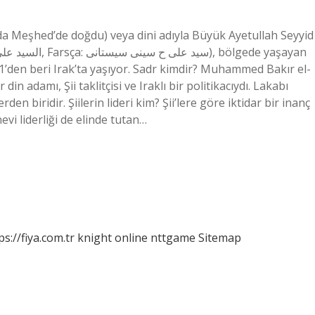
30’da Meşhed’de doğdu) veya dini adıyla Büyük Ayetullah Seyyid
951’den beri Irak’ta yaşıyor. Sadr kimdir? Muhammed Bakır el-
lerden biridir. Şiilerin lideri kim? Şii’lere göre iktidar bir inanç
vi liderliği de elinde tutan…
ps://fiya.com.tr
knight online
nttgame
Sitemap