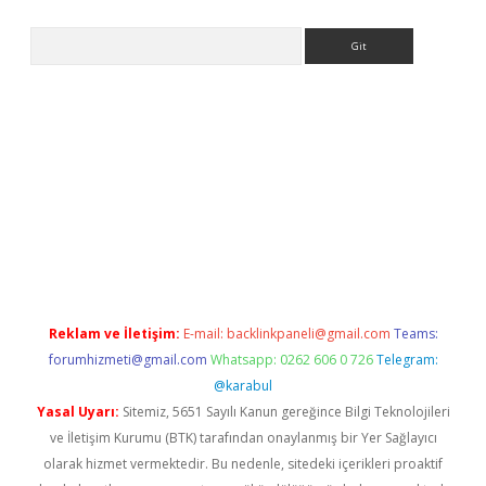
Arama
etci
Reklam ve İletişim:
E-mail:
backlinkpaneli@gmail.com
Teams:
forumhizmeti@gmail.com
Whatsapp: 0262 606 0 726
Telegram:
@karabul
Yasal Uyarı:
Sitemiz, 5651 Sayılı Kanun gereğince Bilgi Teknolojileri
ve İletişim Kurumu (BTK) tarafından onaylanmış bir Yer Sağlayıcı
olarak hizmet vermektedir. Bu nedenle, sitedeki içerikleri proaktif