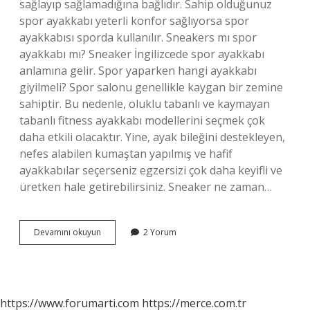
sağlayıp sağlamadığına bağlıdır. Sahip olduğunuz
spor ayakkabı yeterli konfor sağlıyorsa spor
ayakkabısı sporda kullanılır. Sneakers mı spor
ayakkabı mı? Sneaker İngilizcede spor ayakkabı
anlamına gelir. Spor yaparken hangi ayakkabı
giyilmeli? Spor salonu genellikle kaygan bir zemine
sahiptir. Bu nedenle, oluklu tabanlı ve kaymayan
tabanlı fitness ayakkabı modellerini seçmek çok
daha etkili olacaktır. Yine, ayak bileğini destekleyen,
nefes alabilen kumaştan yapılmış ve hafif
ayakkabılar seçerseniz egzersizi çok daha keyifli ve
üretken hale getirebilirsiniz. Sneaker ne zaman…
Sneakers
Devamını okuyun
2 Yorum
Ile
Spor
Yapılır
Mı
https://www.forumarti.com
https://merce.com.tr