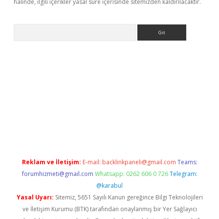
halinde, ilgili içerikler yasal süre içerisinde sitemizden kaldırılacaktır.
Arama
etci
Reklam ve İletişim:
E-mail:
backlinkpaneli@gmail.com
Teams:
forumhizmeti@gmail.com
Whatsapp: 0262 606 0 726
Telegram:
@karabul
Yasal Uyarı:
Sitemiz, 5651 Sayılı Kanun gereğince Bilgi Teknolojileri
ve İletişim Kurumu (BTK) tarafından onaylanmış bir Yer Sağlayıcı