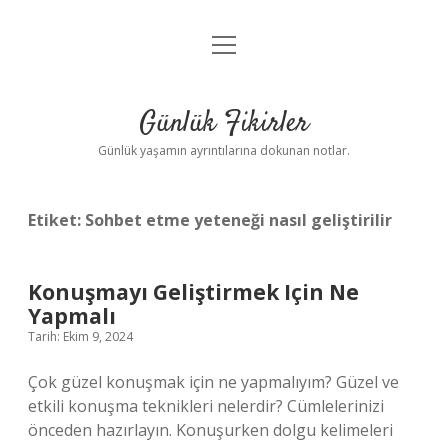
menüyü
Anasayfa
aç
Gizlilik Politikası
Günlük Fikirler
Yasal Uyarı
Günlük yaşamın ayrıntılarına dokunan notlar.
Hakkımızda
Etiket:
Sohbet etme yeteneği nasıl geliştirilir
Konuşmayı Geliştirmek Için Ne
Yapmalı
Tarih: Ekim 9, 2024
Çok güzel konuşmak için ne yapmalıyım? Güzel ve
etkili konuşma teknikleri nelerdir? Cümlelerinizi
önceden hazırlayın. Konuşurken dolgu kelimeleri