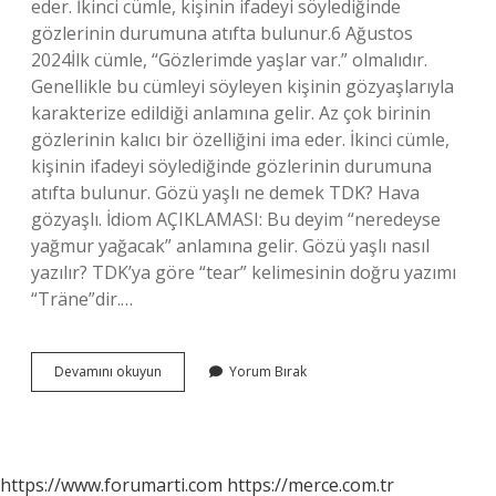
eder. İkinci cümle, kişinin ifadeyi söylediğinde
gözlerinin durumuna atıfta bulunur.6 Ağustos
2024İlk cümle, “Gözlerimde yaşlar var.” olmalıdır.
Genellikle bu cümleyi söyleyen kişinin gözyaşlarıyla
karakterize edildiği anlamına gelir. Az çok birinin
gözlerinin kalıcı bir özelliğini ima eder. İkinci cümle,
kişinin ifadeyi söylediğinde gözlerinin durumuna
atıfta bulunur. Gözü yaşlı ne demek TDK? Hava
gözyaşlı. İdiom AÇIKLAMASI: Bu deyim “neredeyse
yağmur yağacak” anlamına gelir. Gözü yaşlı nasıl
yazılır? TDK’ya göre “tear” kelimesinin doğru yazımı
“Träne”dir.…
Gözü
Devamını okuyun
Yorum Bırak
Yaşlı
Ne
Demek
https://www.forumarti.com
https://merce.com.tr