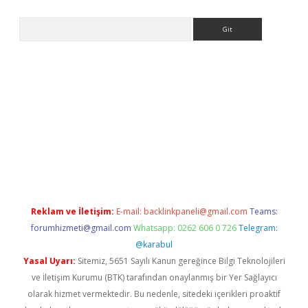
Arama
etci
Reklam ve İletişim:
E-mail:
backlinkpaneli@gmail.com
Teams:
forumhizmeti@gmail.com
Whatsapp: 0262 606 0 726
Telegram:
@karabul
Yasal Uyarı:
Sitemiz, 5651 Sayılı Kanun gereğince Bilgi Teknolojileri
ve İletişim Kurumu (BTK) tarafından onaylanmış bir Yer Sağlayıcı
olarak hizmet vermektedir. Bu nedenle, sitedeki içerikleri proaktif