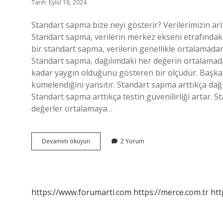
Tarih: Eylül 18, 2024
Standart sapma bize neyi gösterir? Verilerimizin ari
Standart sapma, verilerin merkez ekseni etrafındaki
bir standart sapma, verilerin genellikle ortalamada
Standart sapma, dağılımdaki her değerin ortalamada
kadar yaygın olduğunu gösteren bir ölçüdür. Başka b
kümelendiğini yansıtır. Standart sapma arttıkça dağ
Standart sapma arttıkça testin güvenilirliği artar. 
değerler ortalamaya…
Standart
Devamını okuyun
2 Yorum
Sapma
Nasıl
Yorumlanır
https://www.forumarti.com
https://merce.com.tr
htt