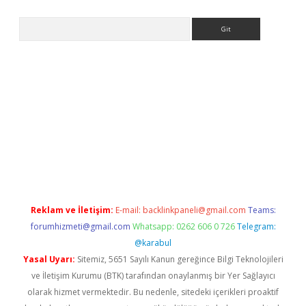
Arama
etci
Reklam ve İletişim:
E-mail:
backlinkpaneli@gmail.com
Teams:
forumhizmeti@gmail.com
Whatsapp: 0262 606 0 726
Telegram:
@karabul
Yasal Uyarı:
Sitemiz, 5651 Sayılı Kanun gereğince Bilgi Teknolojileri
ve İletişim Kurumu (BTK) tarafından onaylanmış bir Yer Sağlayıcı
olarak hizmet vermektedir. Bu nedenle, sitedeki içerikleri proaktif