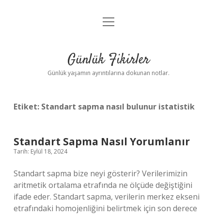
menüyü
Anasayfa
aç
Gizlilik Politikası
Günlük Fikirler
Yasal Uyarı
Günlük yaşamın ayrıntılarına dokunan notlar.
Hakkımızda
Etiket:
Standart sapma nasıl bulunur istatistik
Standart Sapma Nasıl Yorumlanır
Tarih: Eylül 18, 2024
Standart sapma bize neyi gösterir? Verilerimizin
aritmetik ortalama etrafında ne ölçüde değiştiğini
ifade eder. Standart sapma, verilerin merkez ekseni
etrafındaki homojenliğini belirtmek için son derece