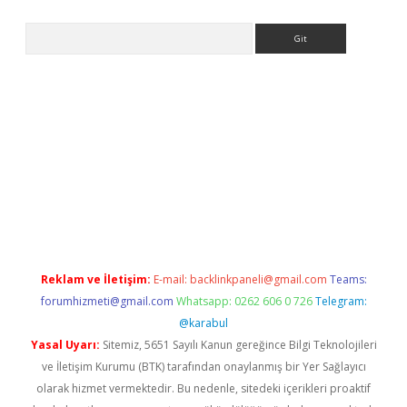
Arama
etci
Reklam ve İletişim:
E-mail:
backlinkpaneli@gmail.com
Teams:
forumhizmeti@gmail.com
Whatsapp: 0262 606 0 726
Telegram:
@karabul
Yasal Uyarı:
Sitemiz, 5651 Sayılı Kanun gereğince Bilgi Teknolojileri
ve İletişim Kurumu (BTK) tarafından onaylanmış bir Yer Sağlayıcı
olarak hizmet vermektedir. Bu nedenle, sitedeki içerikleri proaktif