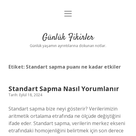
menüyü
Anasayfa
aç
Gizlilik Politikası
Günlük Fikirler
Yasal Uyarı
Günlük yaşamın ayrıntılarına dokunan notlar.
Hakkımızda
Etiket:
Standart sapma puanı ne kadar etkiler
Standart Sapma Nasıl Yorumlanır
Tarih: Eylül 18, 2024
Standart sapma bize neyi gösterir? Verilerimizin
aritmetik ortalama etrafında ne ölçüde değiştiğini
ifade eder. Standart sapma, verilerin merkez ekseni
etrafındaki homojenliğini belirtmek için son derece