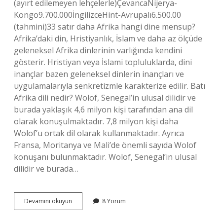
(ayırt edilemeyen lehçelerle)ÇevancaNijerya-
Kongo9.700.000İngilizceHint-Avrupalı6.500.00
(tahmini)33 satır daha Afrika hangi dine mensup?
Afrika’daki din, Hristiyanlık, İslam ve daha az ölçüde
geleneksel Afrika dinlerinin varlığında kendini
gösterir. Hristiyan veya İslami topluluklarda, dini
inançlar bazen geleneksel dinlerin inançları ve
uygulamalarıyla senkretizmle karakterize edilir. Batı
Afrika dili nedir? Wolof, Senegal’in ulusal dilidir ve
burada yaklaşık 4,6 milyon kişi tarafından ana dil
olarak konuşulmaktadır. 7,8 milyon kişi daha
Wolof’u ortak dil olarak kullanmaktadır. Ayrıca
Fransa, Moritanya ve Mali’de önemli sayıda Wolof
konuşanı bulunmaktadır. Wolof, Senegal’in ulusal
dilidir ve burada…
Afrikada
Devamını okuyun
8 Yorum
Hangi
Dili