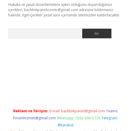
Hukuka ve yasal düzenlemelere aykırı olduğunu düşündüğünüz
içerikleri,
backlinkpanelicomtr@gmail.com
adresine bildirmeniz
halinde, ilgili içerikler yasal süre içerisinde sitemizden kaldırılacaktır.
Arama
etci
Reklam ve İletişim:
E-mail:
backlinkpaneli@gmail.com
Teams:
forumhizmeti@gmail.com
Whatsapp: 0262 606 0 726
Telegram:
@karabul