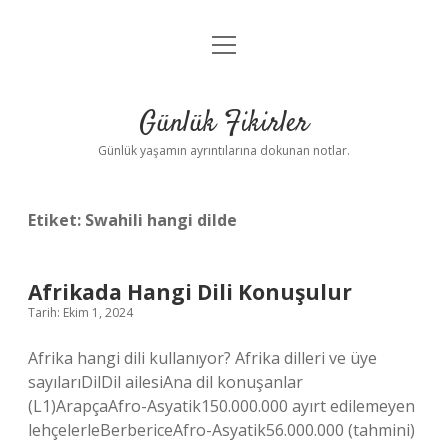
menüyü
Anasayfa
aç
Gizlilik Politikası
Günlük Fikirler
Yasal Uyarı
Günlük yaşamın ayrıntılarına dokunan notlar.
Hakkımızda
Etiket:
Swahili hangi dilde
Afrikada Hangi Dili Konuşulur
Tarih: Ekim 1, 2024
Afrika hangi dili kullanıyor? Afrika dilleri ve üye
sayılarıDilDil ailesiAna dil konuşanlar
(L1)ArapçaAfro-Asyatik150.000.000 ayırt edilemeyen
lehçelerleBerbericeAfro-Asyatik56.000.000 (tahmini)