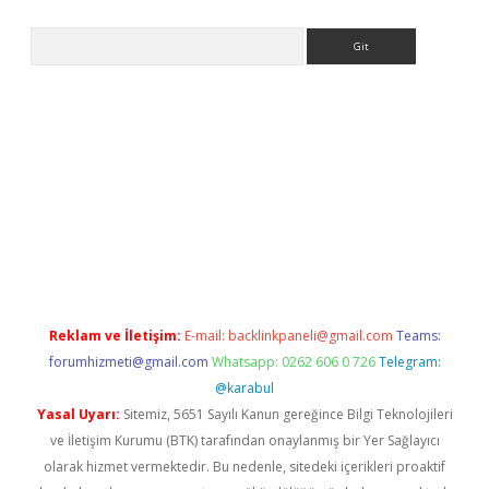
Arama
etci
Reklam ve İletişim:
E-mail:
backlinkpaneli@gmail.com
Teams:
forumhizmeti@gmail.com
Whatsapp: 0262 606 0 726
Telegram:
@karabul
Yasal Uyarı:
Sitemiz, 5651 Sayılı Kanun gereğince Bilgi Teknolojileri
ve İletişim Kurumu (BTK) tarafından onaylanmış bir Yer Sağlayıcı
olarak hizmet vermektedir. Bu nedenle, sitedeki içerikleri proaktif