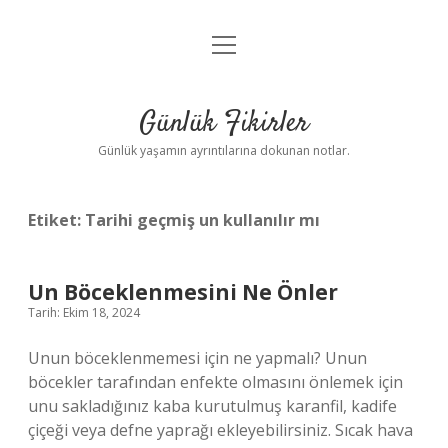
menüyü
Anasayfa
aç
Gizlilik Politikası
Günlük Fikirler
Yasal Uyarı
Günlük yaşamın ayrıntılarına dokunan notlar.
Hakkımızda
Etiket:
Tarihi geçmiş un kullanılır mı
Un Böceklenmesini Ne Önler
Tarih: Ekim 18, 2024
Unun böceklenmemesi için ne yapmalı? Unun
böcekler tarafından enfekte olmasını önlemek için
unu sakladığınız kaba kurutulmuş karanfil, kadife
çiçeği veya defne yaprağı ekleyebilirsiniz. Sıcak hava