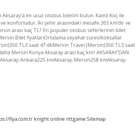
Aksaray’a en ucuz otobüs biletini bulun. Kamil Koç ile
ve konforludur. İki şehir arasındaki mesafe 263 km’dir ve
ersin arası kaç TL? En popüler otobüs seferlerinin bilet
ersin Bilet fiyatlarıOrtalama seyahat süresiKöksallar
sin)350 TL3 saat 47 dkMersin Travel (Mersin)350 TL3 saat
ır daha Mersin Konya Aksaray arası kaç km? AKSARAY’DAN
Aksaray-Ankara225 kmAksaray-Mersin258 kmAksaray-
ps://fiya.com.tr
knight online
nttgame
Sitemap