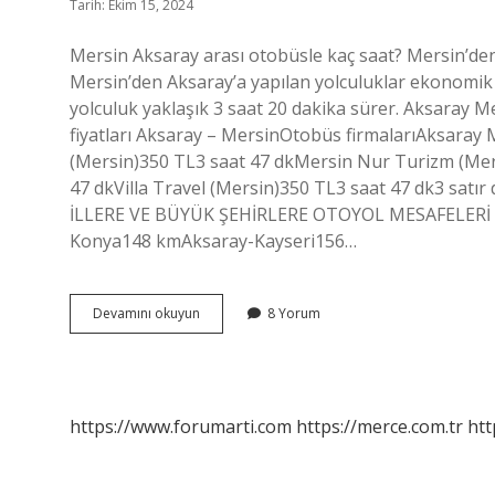
Tarih: Ekim 15, 2024
Mersin Aksaray arası otobüsle kaç saat? Mersin’den 
Mersin’den Aksaray’a yapılan yolculuklar ekonomik 
yolculuk yaklaşık 3 saat 20 dakika sürer. Aksaray M
fiyatları Aksaray – MersinOtobüs firmalarıAksaray M
(Mersin)350 TL3 saat 47 dkMersin Nur Turizm (Mer
47 dkVilla Travel (Mersin)350 TL3 saat 47 dk3 sat
İLLERE VE BÜYÜK ŞEHİRLERE OTOYOL MESAFELERİ 
Konya148 kmAksaray-Kayseri156…
Mersin
Devamını okuyun
8 Yorum
Aksaray
Arası
Kaç
Saat
Sürüyor
https://www.forumarti.com
https://merce.com.tr
htt