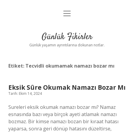
menüyü
Anasayfa
aç
Gizlilik Politikası
Günlük Fikirler
Yasal Uyarı
Günlük yaşamın ayrıntılarına dokunan notlar.
Hakkımızda
Etiket:
Tecvidli okumamak namazı bozar mı
Eksik Sûre Okumak Namazı Bozar Mı
Tarih: Ekim 14, 2024
Sureleri eksik okumak namazı bozar mı? Namaz
esnasında bazı veya birçok ayeti atlamak namazı
bozmaz. Bir kimse namazı bozan bir kıraat hatası
yaparsa, sonra geri dönüp hatasını düzeltirse,