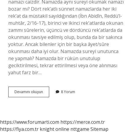
namazı caizdir. Namazda aynı sureyi okumak namazı
bozar mı? Dört rek’atlı sünnet namazlarda her iki
rek’at da müstakil sayıldığından (İbn Abidîn, Reddü’l-
muhtâr, 2/16-17), birinci ve ikinci rek’atlarda okunan
zammı sûrelerin, üçüncü ve dördüncü rek’atlarda da
okunması tavsiye edilmiş olup, bunda da bir sakınca
yoktur. Ancak bilenler için bir başka âyet/sûre
okunması daha iyi olur. Namazda sureyi unutunca
ne yapmalı? Namazda bir rükün unutulup
geciktirilmesi, tekrar ettirilmesi veya öne alınması
yahut farz bir…
Eksik
Devamını okuyun
8 Yorum
Sûre
Okumak
Namazı
Bozar
Mı
https://www.forumarti.com
https://merce.com.tr
https://fiya.com.tr
knight online
nttgame
Sitemap