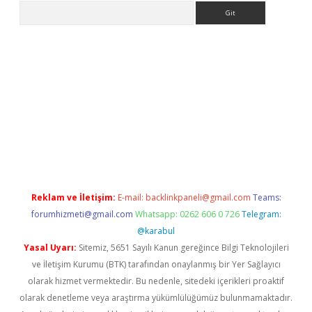
Arama
etci
Reklam ve İletişim:
E-mail:
backlinkpaneli@gmail.com
Teams:
forumhizmeti@gmail.com
Whatsapp: 0262 606 0 726
Telegram:
@karabul
Yasal Uyarı:
Sitemiz, 5651 Sayılı Kanun gereğince Bilgi Teknolojileri
ve İletişim Kurumu (BTK) tarafından onaylanmış bir Yer Sağlayıcı
olarak hizmet vermektedir. Bu nedenle, sitedeki içerikleri proaktif
olarak denetleme veya araştırma yükümlülüğümüz bulunmamaktadır.