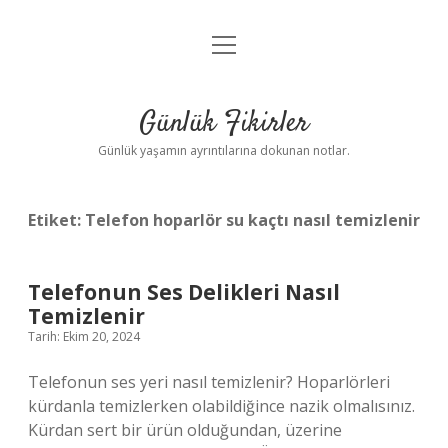
menüyü
Anasayfa
aç
Gizlilik Politikası
Günlük Fikirler
Yasal Uyarı
Günlük yaşamın ayrıntılarına dokunan notlar.
Hakkımızda
Etiket:
Telefon hoparlör su kaçtı nasıl temizlenir
Telefonun Ses Delikleri Nasıl
Temizlenir
Tarih: Ekim 20, 2024
Telefonun ses yeri nasıl temizlenir? Hoparlörleri
kürdanla temizlerken olabildiğince nazik olmalısınız.
Kürdan sert bir ürün olduğundan, üzerine