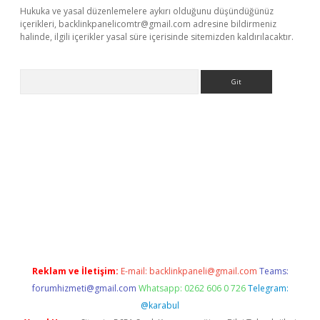
Hukuka ve yasal düzenlemelere aykırı olduğunu düşündüğünüz
içerikleri,
backlinkpanelicomtr@gmail.com
adresine bildirmeniz
halinde, ilgili içerikler yasal süre içerisinde sitemizden kaldırılacaktır.
Arama
etci
Reklam ve İletişim:
E-mail:
backlinkpaneli@gmail.com
Teams:
forumhizmeti@gmail.com
Whatsapp: 0262 606 0 726
Telegram:
@karabul