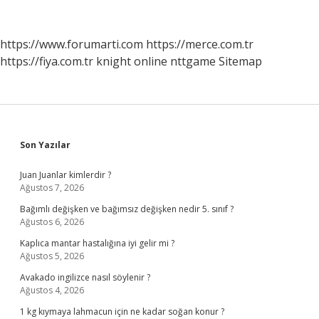
Nasıl
Temizlenir
https://www.forumarti.com
https://merce.com.tr
https://fiya.com.tr
knight online
nttgame
Sitemap
Sidebar
Son Yazılar
Juan Juanlar kimlerdir ?
Ağustos 7, 2026
Bağımlı değişken ve bağımsız değişken nedir 5. sınıf ?
Ağustos 6, 2026
Kaplıca mantar hastalığına iyi gelir mi ?
Ağustos 5, 2026
Avakado ingilizce nasıl söylenir ?
Ağustos 4, 2026
1 kg kıymaya lahmacun için ne kadar soğan konur ?