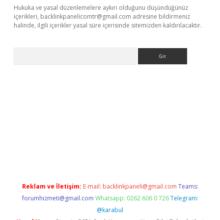
Hukuka ve yasal düzenlemelere aykırı olduğunu düşündüğünüz
içerikleri,
backlinkpanelicomtr@gmail.com
adresine bildirmeniz
halinde, ilgili içerikler yasal süre içerisinde sitemizden kaldırılacaktır.
Arama
tci
Reklam ve İletişim:
E-mail:
backlinkpaneli@gmail.com
Teams:
forumhizmeti@gmail.com
Whatsapp: 0262 606 0 726
Telegram:
@karabul