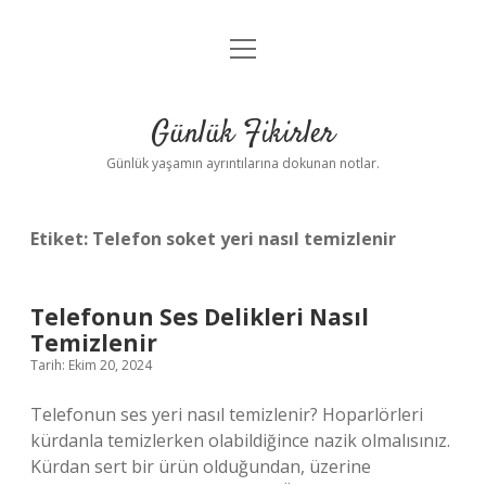
menüyü
Anasayfa
aç
Gizlilik Politikası
Günlük Fikirler
Yasal Uyarı
Günlük yaşamın ayrıntılarına dokunan notlar.
Hakkımızda
Etiket:
Telefon soket yeri nasıl temizlenir
Telefonun Ses Delikleri Nasıl
Temizlenir
Tarih: Ekim 20, 2024
Telefonun ses yeri nasıl temizlenir? Hoparlörleri
kürdanla temizlerken olabildiğince nazik olmalısınız.
Kürdan sert bir ürün olduğundan, üzerine