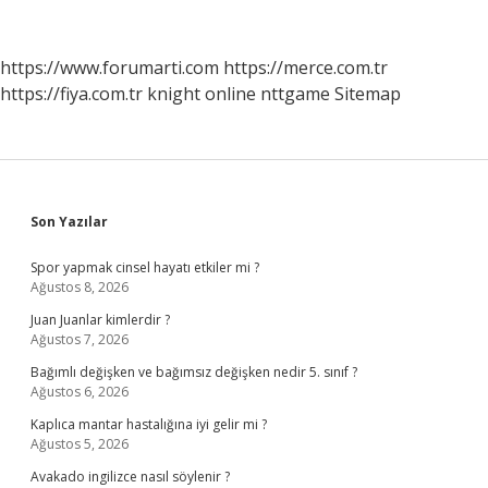
Nasıl
Temizlenir
https://www.forumarti.com
https://merce.com.tr
https://fiya.com.tr
knight online
nttgame
Sitemap
Sidebar
Son Yazılar
Spor yapmak cinsel hayatı etkiler mi ?
Ağustos 8, 2026
Juan Juanlar kimlerdir ?
Ağustos 7, 2026
Bağımlı değişken ve bağımsız değişken nedir 5. sınıf ?
Ağustos 6, 2026
Kaplıca mantar hastalığına iyi gelir mi ?
Ağustos 5, 2026
Avakado ingilizce nasıl söylenir ?