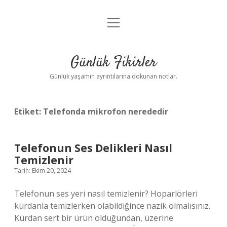
menüyü
Anasayfa
aç
Gizlilik Politikası
Günlük Fikirler
Yasal Uyarı
Günlük yaşamın ayrıntılarına dokunan notlar.
Hakkımızda
Etiket:
Telefonda mikrofon nerededir
Telefonun Ses Delikleri Nasıl
Temizlenir
Tarih: Ekim 20, 2024
Telefonun ses yeri nasıl temizlenir? Hoparlörleri
kürdanla temizlerken olabildiğince nazik olmalısınız.
Kürdan sert bir ürün olduğundan, üzerine