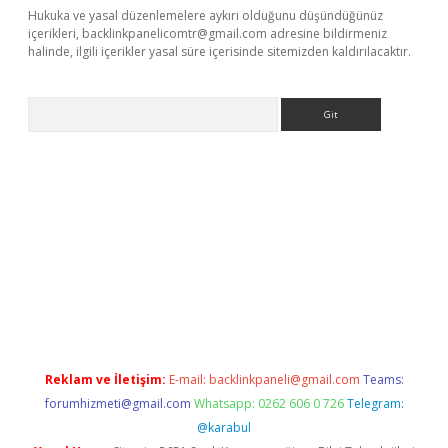
Hukuka ve yasal düzenlemelere aykırı olduğunu düşündüğünüz
içerikleri,
backlinkpanelicomtr@gmail.com
adresine bildirmeniz
halinde, ilgili içerikler yasal süre içerisinde sitemizden kaldırılacaktır.
Arama
etci
Reklam ve İletişim:
E-mail:
backlinkpaneli@gmail.com
Teams:
forumhizmeti@gmail.com
Whatsapp: 0262 606 0 726
Telegram:
@karabul