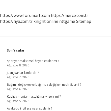
Nasıl
Temizlenir
https://www.forumarti.com
https://merce.com.tr
https://fiya.com.tr
knight online
nttgame
Sitemap
Sidebar
Son Yazılar
Spor yapmak cinsel hayatı etkiler mi ?
Ağustos 8, 2026
Juan Juanlar kimlerdir ?
Ağustos 7, 2026
Bağımlı değişken ve bağımsız değişken nedir 5. sınıf ?
Ağustos 6, 2026
Kaplıca mantar hastalığına iyi gelir mi ?
Ağustos 5, 2026
Avakado ingilizce nasıl söylenir ?