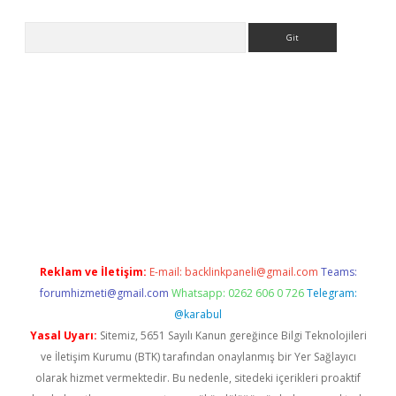
Arama
etci
Reklam ve İletişim:
E-mail:
backlinkpaneli@gmail.com
Teams:
forumhizmeti@gmail.com
Whatsapp: 0262 606 0 726
Telegram:
@karabul
Yasal Uyarı:
Sitemiz, 5651 Sayılı Kanun gereğince Bilgi Teknolojileri
ve İletişim Kurumu (BTK) tarafından onaylanmış bir Yer Sağlayıcı
olarak hizmet vermektedir. Bu nedenle, sitedeki içerikleri proaktif