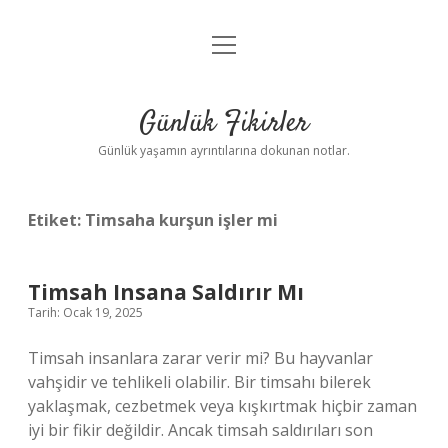
menüyü
Anasayfa
aç
Gizlilik Politikası
Günlük Fikirler
Yasal Uyarı
Günlük yaşamın ayrıntılarına dokunan notlar.
Hakkımızda
Etiket:
Timsaha kurşun işler mi
Timsah Insana Saldırır Mı
Tarih: Ocak 19, 2025
Timsah insanlara zarar verir mi? Bu hayvanlar
vahşidir ve tehlikeli olabilir. Bir timsahı bilerek
yaklaşmak, cezbetmek veya kışkırtmak hiçbir zaman
iyi bir fikir değildir. Ancak timsah saldırıları son