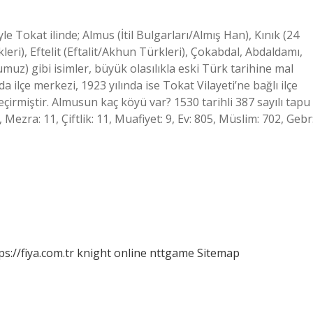
 Tokat ilinde; Almus (İtil Bulgarları/Almış Han), Kınık (24
eri), Eftelit (Eftalit/Akhun Türkleri), Çokabdal, Abdaldamı,
) gibi isimler, büyük olasılıkla eski Türk tarihine mal
a ilçe merkezi, 1923 yılında ise Tokat Vilayeti’ne bağlı ilçe
eçirmiştir. Almusun kaç köyü var? 1530 tarihli 387 sayılı tapu
Mezra: 11, Çiftlik: 11, Muafiyet: 9, Ev: 805, Müslim: 702, Gebr
ps://fiya.com.tr
knight online
nttgame
Sitemap