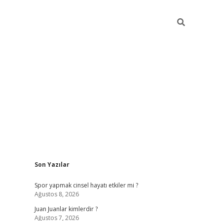
Sidebar
Son Yazılar
betci
Spor yapmak cinsel hayatı etkiler mi ?
Ağustos 8, 2026
Juan Juanlar kimlerdir ?
Ağustos 7, 2026