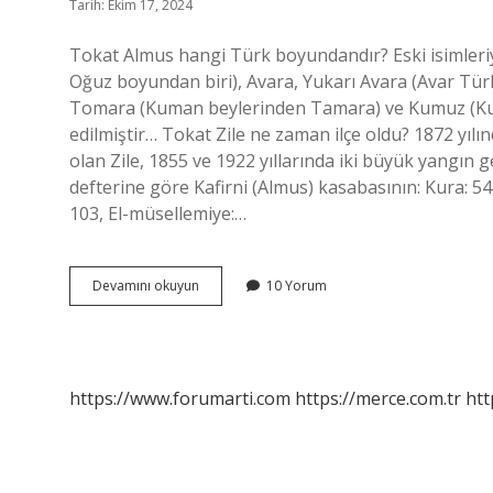
Tarih: Ekim 17, 2024
Tokat Almus hangi Türk boyundandır? Eski isimleriyle
Oğuz boyundan biri), Avara, Yukarı Avara (Avar Türkl
Tomara (Kuman beylerinden Tamara) ve Kumuz (Kumuz
edilmiştir… Tokat Zile ne zaman ilçe oldu? 1872 yılınd
olan Zile, 1855 ve 1922 yıllarında iki büyük yangın g
defterine göre Kafirni (Almus) kasabasının: Kura: 54, 
103, El-müsellemiye:…
Tokat
Devamını okuyun
10 Yorum
Almus
Ne
Zaman
Ilçe
Oldu
https://www.forumarti.com
https://merce.com.tr
htt