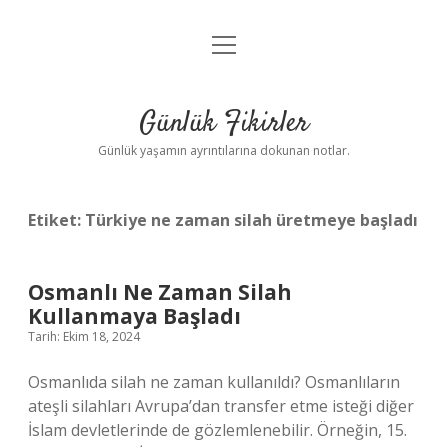
menüyü
Anasayfa
aç
Gizlilik Politikası
Günlük Fikirler
Yasal Uyarı
Günlük yaşamın ayrıntılarına dokunan notlar.
Hakkımızda
Etiket:
Türkiye ne zaman silah üretmeye başladı
Osmanlı Ne Zaman Silah
Kullanmaya Başladı
Tarih: Ekim 18, 2024
Osmanlıda silah ne zaman kullanıldı? Osmanlıların
ateşli silahları Avrupa’dan transfer etme isteği diğer
İslam devletlerinde de gözlemlenebilir. Örneğin, 15.