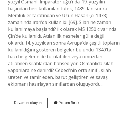
yüzyıl Osmanlı İmparatorluğu’nda. 19. yüzyılın
başından beri kullanılan tüfek, 1489’dan sonra
Memlükler tarafından ve Uzun Hasan (ö. 1478)
zamanında İran’da kullanıldı [69]. Silah ne zaman
kullanılmaya başlandı? İlk olarak MS 1250 civarında
Çin’de kullanıldı. Atılan ilk nesneler gülle değil
oklardı. 14. yüzyıldan sonra Avrupa’da çeşitli topların
kullanıldığını gösteren belgeler bulundu. 1340’ta
bazı belgeler elde tutulabilen veya omuzdan
atılabilen silahlardan bahsediyor. Osmanlıda silah
yapanlara ne denirdi? Cebeci’nin orta sınıfı, silah
üreten ve tamir eden, barut geliştiren ve savaş
ekipmanı hazırlayan sınıflardan oluşuyordu.…
Osmanlı
Devamını okuyun
Yorum Bırak
Ne
Zaman
Silah
Kullanmaya