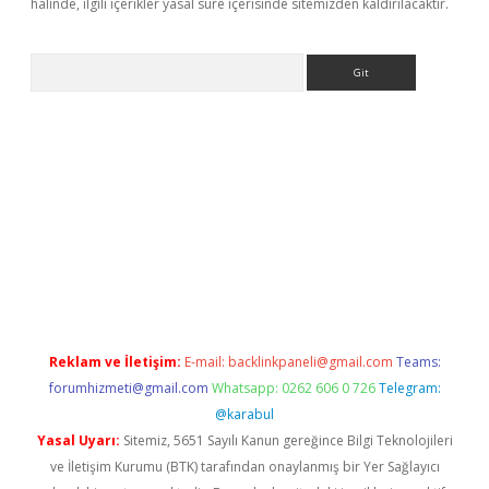
halinde, ilgili içerikler yasal süre içerisinde sitemizden kaldırılacaktır.
Arama
etci
Reklam ve İletişim:
E-mail:
backlinkpaneli@gmail.com
Teams:
forumhizmeti@gmail.com
Whatsapp: 0262 606 0 726
Telegram:
@karabul
Yasal Uyarı:
Sitemiz, 5651 Sayılı Kanun gereğince Bilgi Teknolojileri
ve İletişim Kurumu (BTK) tarafından onaylanmış bir Yer Sağlayıcı