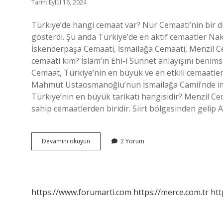
Tarih: Eylül 16, 2024
Türkiye’de hangi cemaat var? Nur Cemaati’nin bir diğ
gösterdi. Şu anda Türkiye’de en aktif cemaatler Nak
İskenderpaşa Cemaati, İsmailağa Cemaati, Menzil Ce
cemaati kim? İslam’ın Ehl-i Sünnet anlayışını benims
Cemaat, Türkiye’nin en büyük ve en etkili cemaatle
Mahmut Ustaosmanoğlu’nun İsmailağa Camii’nde imam
Türkiye’nin en büyük tarikatı hangisidir? Menzil Ce
sahip cemaatlerden biridir. Siirt bölgesinden gelip
Türkiyedeki
Devamını okuyun
2 Yorum
Cemaatler
Hangileri
https://www.forumarti.com
https://merce.com.tr
htt