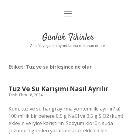
menüyü
Anasayfa
aç
Gizlilik Politikası
Günlük Fikirler
Yasal Uyarı
Günlük yaşamın ayrıntılarına dokunan notlar.
Hakkımızda
Etiket:
Tuz ve su birleşince ne olur
Tuz Ve Su Karışımı Nasıl Ayrılır
Tarih: Ekim 18, 2024
Kum, tuz ve su hangi ayırma yöntemi ile ayrılır? a)
100 ml’lik bir behere 0,5 g NaCl ve 0,5 g SiO2 (kum)
ekleyin ve iyice karıştırın. Sodyum klorür, suda
çözünürlüğünden yararlanılarak elde edilen