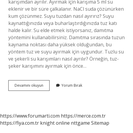
karışımdan ayrılır. Ayırmak için karışıma 5 ml su
eklenir ve bir süre çalkalanır. NaCl suda çözünürken
kum çözünmez. Suyu tuzdan nasıl ayırırız? Suyu
kaynattığınızda veya buharlaştırdığınızda tuz katı
halde kalır. Su elde etmek istiyorsanız, damıtma
yöntemini kullanabilirsiniz. Damıtma sırasında tuzun
kaynama noktası daha yüksek olduğundan, bu
yöntem tuz ve suyu ayırmak için uygundur. Tuzlu su
ve şekerli su karışımları nasıl ayrılır? Örneğin, tuz-
şeker karışımını ayırmak için önce…
Tuz
Devamını okuyun
Yorum Bırak
Ve
Su
Karışımı
Nasıl
Ayrılır
https://www.forumarti.com
https://merce.com.tr
https://fiya.com.tr
knight online
nttgame
Sitemap